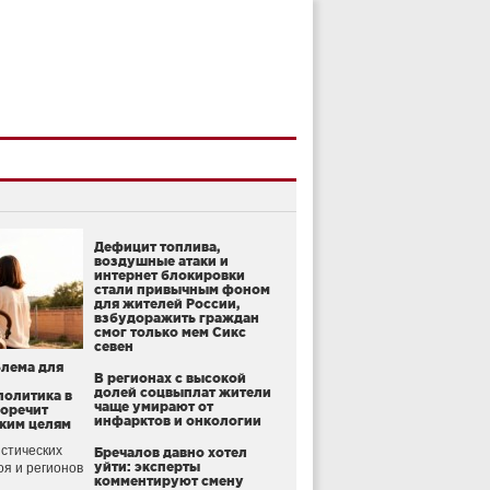
Дефицит топлива,
воздушные атаки и
интернет блокировки
стали привычным фоном
для жителей России,
взбудоражить граждан
смог только мем Сикс
севен
блема для
В регионах с высокой
долей соцвыплат жители
политика в
чаще умирают от
воречит
инфарктов и онкологии
ким целям
стических
Бречалов давно хотел
уйти: эксперты
оя и регионов
комментируют смену