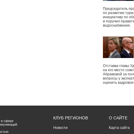
Председатель пр
по развитию тури
инициативу по о
и поручил правит
водоснабжения.
Отставка главы У
на его место сове
Абрамовой за пол
вопросы у экспер
оценить кадрово
КЛУБ РЕГИОНОВ
О САЙТЕ
 в сфере
ммуникаций.
Новости
Карта сайта
остью