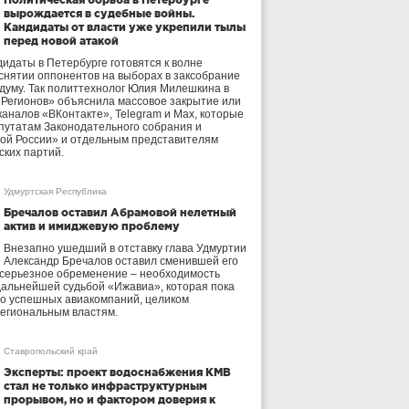
вырождается в судебные войны.
Кандидаты от власти уже укрепили тылы
перед новой атакой
идаты в Петербурге готовятся к волне
 снятии оппонентов на выборах в заксобрание
осдуму. Так политтехнолог Юлия Милешкина в
 Регионов» объяснила массовое закрытие или
аналов «ВКонтакте», Telegram и Max, которые
утатам Законодательного собрания и
ой России» и отдельным представителям
ских партий.
Удмуртская Республика
Бречалов оставил Абрамовой нелетный
актив и имиджевую проблему
Внезапно ушедший в отставку глава Удмуртии
Александр Бречалов оставил сменившей его
 серьезное обременение – необходимость
дальнейшей судьбой «Ижавиа», которая пока
ло успешных авиакомпаний, целиком
егиональным властям.
Ставропольский край
Эксперты: проект водоснабжения КМВ
стал не только инфраструктурным
прорывом, но и фактором доверия к