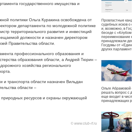
ртамента государственного имущества и
жной политики Ольга Куракина освобождена от
Провластные канд
судебных исков о
ректором департамента по молодежной политике
и, возможно, в Г
истр территориального развития и инвестиций
беседе с «Клубом
переименование к
амещаемой должности и назначен директором
принадлежали деп
зей Правительства области.
Госдумы от «Един
других парламент
амента профессионального образования и
терства образования области, а Андрей Тюрин –
дорожного хозяйства регионального
орта.
 и транспорта области назначен Вильдан
тельства области –
Ольге Абрамовой
решать вопрос с 
еще входит в чис
а природных ресурсов и охраны окружающей
принадлежащих р
© www.club-rf.ru