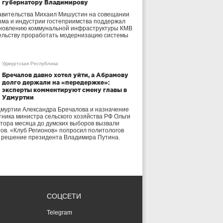
губернатору Владимирову
авительства Михаил Мишустин на совещании
зма и индустрии гостеприимства поддержал
бновлению коммунальной инфраструктуры КМВ
ельству проработать модернизацию системы
Удмуртская Республика
Бречалов давно хотел уйти, а Абрамову
долго держали на «передержке»:
эксперты комментируют смену главы в
Удмуртии
дмуртии Александра Бречалова и назначение
тника министра сельского хозяйства РФ Ольги
тора месяца до думских выборов вызвали
тов. «Клуб Регионов» попросил политологов
е решение президента Владимира Путина.
СОЦСЕТИ
Telegram