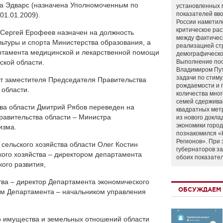
на Эдварс (назначена Уполномоченным по
установленных 
показателей вво
01.01.2009).
России наметил
критическое ра
 Сергей Ерофеев назначен на должность
между фактичес
ьтуры и спорта Министерства образования, а
реализацией ст
ртамента медицинской и лекарственной помощи
демографическо
ской области.
Выполнение по
Владимиром Пу
задачи по стим
ст заместителя Председателя Правительства
рождаемости и
 области.
количества мно
семей сдержива
ва области Дмитрий Рябов переведен на
квадратных мет
равительства области – Министра
из нового докла
экономики город
изма.
познакомился «
Регионов». При 
ельского хозяйства области Олег Костин
губернаторов з
ого хозяйства – директором департамента
обоих показате
ого развития,
тва – директор Департамента экономического
ОБСУЖДАЕМ 
ом Департамента – начальником управления
о имущества и земельных отношений области