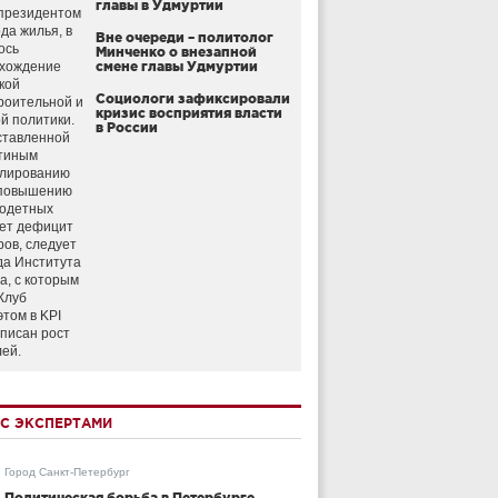
главы в Удмуртии
президентом
да жилья, в
Вне очереди – политолог
ось
Минченко о внезапной
схождение
смене главы Удмуртии
кой
Социологи зафиксировали
роительной и
кризис восприятия власти
й политики.
в России
ставленной
тиным
улированию
 повышению
годетных
ет дефицит
ров, следует
да Института
а, с которым
Клуб
этом в KPI
аписан рост
лей.
С ЭКСПЕРТАМИ
Город Санкт-Петербург
Политическая борьба в Петербурге