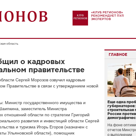
«КЛУБ РЕГИОНОВ»
РЕКОМЕНДУЕТ ПУЛ
ЭКСПЕРТОВ
ская область
ГЛАВНОЕ
бщил о кадровых
альном правительстве
области Сергей Морозов озвучил кадровые
ом Правительстве в связи с утверждением новой
Еще одна про
: Министр государственного имущества и
губернаторов:
Шаипкина, заместитель Министра
строительная 
России проти
х отношений области по стратегии Григорий
демографичес
риального развития и инвестиций области Сергей
На фоне оптими
льства и туризма Игорь Егоров (назначен с
отчетов Минстр
аты Ульяновской области), помощник
о выполнении