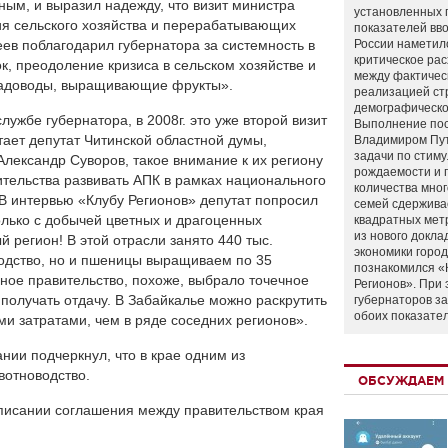
ным, и выразил надежду, что визит министра
установленных 
ия сельского хозяйства и перерабатывающих
показателей вво
еев поблагодарил губернатора за системность в
России наметил
критическое ра
, преодоление кризиса в сельском хозяйстве и
между фактичес
 садоводы, выращивающие фрукты».
реализацией ст
демографическо
лужбе губернатора, в 2008г. это уже второй визит
Выполнение по
тает депутат Читинской областной думы,
Владимиром Пу
задачи по стим
Александр Суворов, такое внимание к их региону
рождаемости и
тельства развивать АПК в рамках национального
количества мно
. В интервью «Клубу Регионов» депутат попросил
семей сдержива
олько с добычей цветных и драгоценных
квадратных мет
из нового докла
й регион! В этой отрасли занято 440 тыс.
экономики город
одство, но и пшеницы выращиваем по 35
познакомился «
ьное правительство, похоже, выбрало точечное
Регионов». При 
 получать отдачу. В Забайкалье можно раскрутить
губернаторов з
обоих показате
и затратами, чем в ряде соседних регионов».
нии подчеркнул, что в крае одним из
вотноводство.
ОБСУЖДАЕМ 
дписании соглашения между правительством края