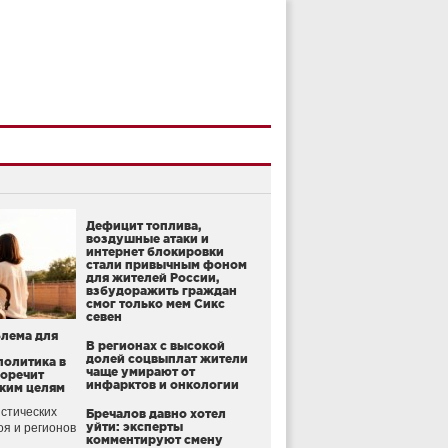
Дефицит топлива,
воздушные атаки и
интернет блокировки
стали привычным фоном
для жителей России,
взбудоражить граждан
смог только мем Сикс
севен
блема для
В регионах с высокой
долей соцвыплат жители
политика в
чаще умирают от
воречит
инфарктов и онкологии
ким целям
стических
Бречалов давно хотел
уйти: эксперты
оя и регионов
комментируют смену