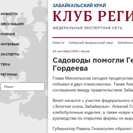
ЗАБАЙКАЛЬСКИЙ КРАЙ
НОВОСТИ
ОБСУЖДАЕМ
МНЕНИЯ
Новости
Сибирский федеральный округ
Забайкаль
ИНТЕРВЬЮ
24 сентября 2008
| Архив
ЭКСПЕРТЫ
Садоводы помогли Ге
ТЕМА
Гордеева
РЕГИОНЫ
Глава Минсельхоза сегодня продегустир
побывал в двух племсовхозах. Также Ал
соглашения между правительством Забай
Визит начался с участия федерального 
«Золотая осень Забайкалья». Алексей 
хлебобулочные изделия, а также новую 
руководства по открытию фермы по выра
Губернатор Равиль Гениатулин обратил 