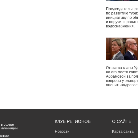
Председатель пр
по развитию тури
инициативу по о
и поручил правит
водоснабжения.
Отставка главы У
на его место сове
Абрамовой за пол
вопросы у экспер
оценить кадрово
КЛУБ РЕГИОНОВ
О САЙТЕ
 в сфере
ммуникаций.
Новости
Карта сайта
остью