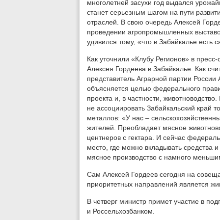
многолетней засухи год выдался урожай
станет серьезным шагом на пути развит
отраслей. В свою очередь Алексей Горд
проведении агропромышленных выставок
удивился тому, «что в Забайкалье есть
Как уточнили «Клубу Регионов» в пресс-с
Алексея Гордеева в Забайкалье. Как счи
представитель Аграрной партии России 
объясняется целью федерального прави
проекта и, в частности, животноводство
не ассоциировать Забайкальский край т
металлов: «У нас – сельскохозяйственны
жителей. Преобладает мясное животнов
центнеров с гектара. И сейчас федерал
место, где можно вкладывать средства и
мясное производство с намного меньшим
Сам Алексей Гордеев сегодня на совеща
приоритетных направлений является жи
В четверг министр примет участие в по
и Россельхозбанком.