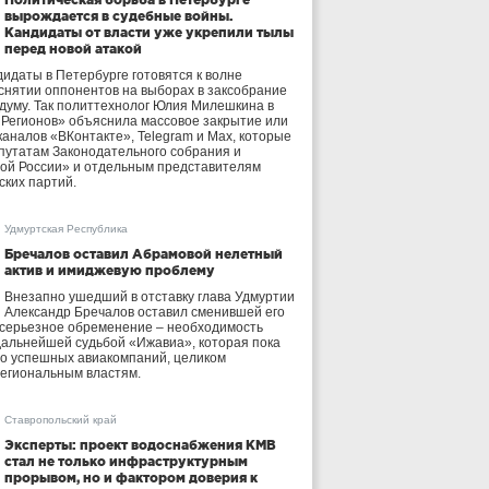
вырождается в судебные войны.
Кандидаты от власти уже укрепили тылы
перед новой атакой
идаты в Петербурге готовятся к волне
 снятии оппонентов на выборах в заксобрание
осдуму. Так политтехнолог Юлия Милешкина в
 Регионов» объяснила массовое закрытие или
аналов «ВКонтакте», Telegram и Max, которые
утатам Законодательного собрания и
ой России» и отдельным представителям
ских партий.
Удмуртская Республика
Бречалов оставил Абрамовой нелетный
актив и имиджевую проблему
Внезапно ушедший в отставку глава Удмуртии
Александр Бречалов оставил сменившей его
 серьезное обременение – необходимость
дальнейшей судьбой «Ижавиа», которая пока
ло успешных авиакомпаний, целиком
егиональным властям.
Ставропольский край
Эксперты: проект водоснабжения КМВ
стал не только инфраструктурным
прорывом, но и фактором доверия к