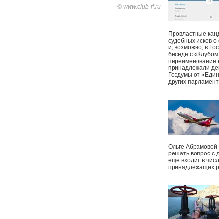
© www.club-rf.ru
Провластные канд
судебных исков о
и, возможно, в Г
беседе с «Клубом
переименование к
принадлежали деп
Госдумы от «Един
других парламент
Ольге Абрамовой
решать вопрос с 
еще входит в чис
принадлежащих р