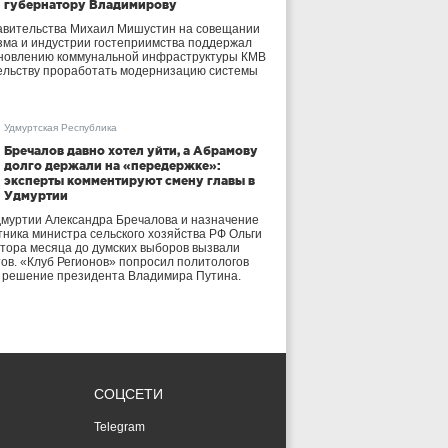
губернатору Владимирову
авительства Михаил Мишустин на совещании
зма и индустрии гостеприимства поддержал
бновлению коммунальной инфраструктуры КМВ
ельству проработать модернизацию системы
Удмуртская Республика
Бречалов давно хотел уйти, а Абрамову
долго держали на «передержке»:
эксперты комментируют смену главы в
Удмуртии
дмуртии Александра Бречалова и назначение
тника министра сельского хозяйства РФ Ольги
тора месяца до думских выборов вызвали
тов. «Клуб Регионов» попросил политологов
е решение президента Владимира Путина.
СОЦСЕТИ
Telegram