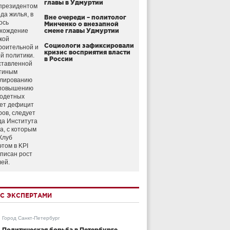
главы в Удмуртии
президентом
да жилья, в
Вне очереди – политолог
ось
Минченко о внезапной
схождение
смене главы Удмуртии
кой
Социологи зафиксировали
роительной и
кризис восприятия власти
й политики.
в России
ставленной
тиным
улированию
 повышению
годетных
ет дефицит
ров, следует
да Института
а, с которым
Клуб
этом в KPI
аписан рост
лей.
С ЭКСПЕРТАМИ
Город Санкт-Петербург
Политическая борьба в Петербурге