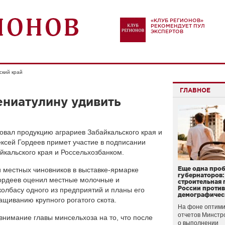
«КЛУБ РЕГИОНОВ»
РЕКОМЕНДУЕТ ПУЛ
ЭКСПЕРТОВ
ский край
ГЛАВНОЕ
ниатулину удивить
овал продукцию аграриев Забайкальского края и
ексей Гордеев примет участие в подписании
кальского края и Россельхозбанком.
Еще одна про
и местных чиновников в выставке-ярмарке
губернаторов:
Гордеев оценил местные молочные и
строительная 
России проти
колбасу одного из предприятий и планы его
демографичес
щиванию крупного рогатого скота.
На фоне оптими
отчетов Минстр
внимание главы минсельхоза на то, что после
о выполнении