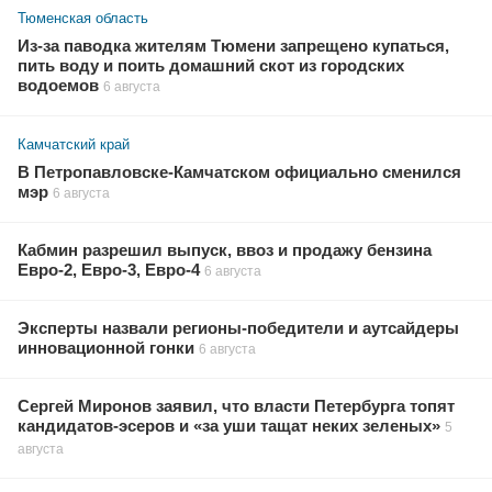
Тюменская область
Из-за паводка жителям Тюмени запрещено купаться,
пить воду и поить домашний скот из городских
водоемов
6 августа
Камчатский край
В Петропавловске-Камчатском официально сменился
мэр
6 августа
Кабмин разрешил выпуск, ввоз и продажу бензина
Евро-2, Евро-3, Евро-4
6 августа
Эксперты назвали регионы-победители и аутсайдеры
инновационной гонки
6 августа
Сергей Миронов заявил, что власти Петербурга топят
кандидатов-эсеров и «за уши тащат неких зеленых»
5
августа