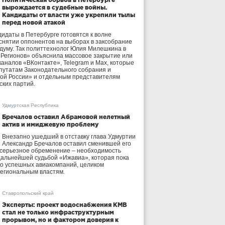
вырождается в судебные войны.
Кандидаты от власти уже укрепили тылы
перед новой атакой
идаты в Петербурге готовятся к волне
 снятии оппонентов на выборах в заксобрание
осдуму. Так политтехнолог Юлия Милешкина в
 Регионов» объяснила массовое закрытие или
аналов «ВКонтакте», Telegram и Max, которые
утатам Законодательного собрания и
ой России» и отдельным представителям
ских партий.
Удмуртская Республика
Бречалов оставил Абрамовой нелетный
актив и имиджевую проблему
Внезапно ушедший в отставку глава Удмуртии
Александр Бречалов оставил сменившей его
 серьезное обременение – необходимость
дальнейшей судьбой «Ижавиа», которая пока
ло успешных авиакомпаний, целиком
егиональным властям.
Ставропольский край
Эксперты: проект водоснабжения КМВ
стал не только инфраструктурным
прорывом, но и фактором доверия к