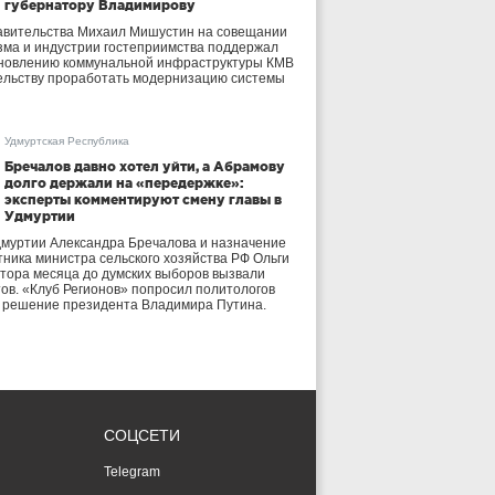
губернатору Владимирову
авительства Михаил Мишустин на совещании
зма и индустрии гостеприимства поддержал
бновлению коммунальной инфраструктуры КМВ
ельству проработать модернизацию системы
Удмуртская Республика
Бречалов давно хотел уйти, а Абрамову
долго держали на «передержке»:
эксперты комментируют смену главы в
Удмуртии
дмуртии Александра Бречалова и назначение
тника министра сельского хозяйства РФ Ольги
тора месяца до думских выборов вызвали
тов. «Клуб Регионов» попросил политологов
е решение президента Владимира Путина.
СОЦСЕТИ
Telegram