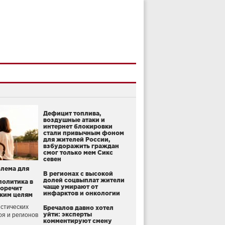
Дефицит топлива,
воздушные атаки и
интернет блокировки
стали привычным фоном
для жителей России,
взбудоражить граждан
смог только мем Сикс
севен
блема для
В регионах с высокой
долей соцвыплат жители
политика в
чаще умирают от
воречит
инфарктов и онкологии
ким целям
стических
Бречалов давно хотел
уйти: эксперты
оя и регионов
комментируют смену