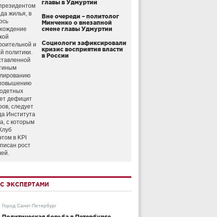
главы в Удмуртии
президентом
да жилья, в
Вне очереди – политолог
ось
Минченко о внезапной
схождение
смене главы Удмуртии
кой
Социологи зафиксировали
роительной и
кризис восприятия власти
й политики.
в России
ставленной
тиным
улированию
 повышению
годетных
ет дефицит
ров, следует
да Института
а, с которым
Клуб
этом в KPI
аписан рост
лей.
С ЭКСПЕРТАМИ
Город Санкт-Петербург
Политическая борьба в Петербурге