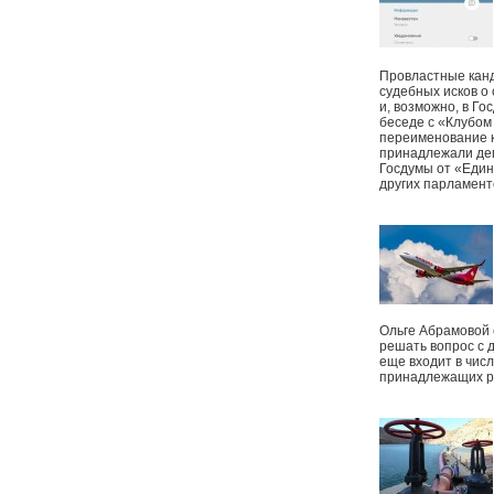
Провластные канд
судебных исков о
и, возможно, в Г
беседе с «Клубом
переименование к
принадлежали деп
Госдумы от «Един
других парламент
Ольге Абрамовой
решать вопрос с 
еще входит в чис
принадлежащих р