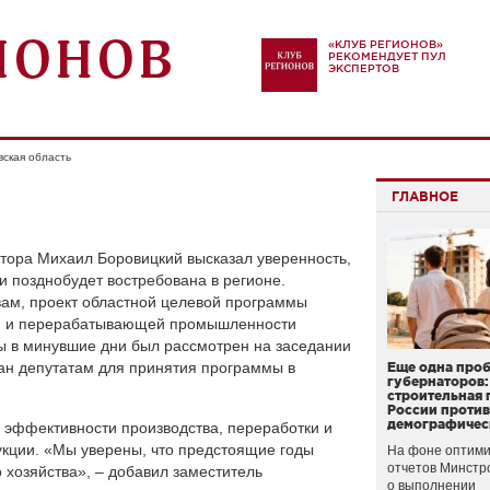
«КЛУБ РЕГИОНОВ»
РЕКОМЕНДУЕТ ПУЛ
ЭКСПЕРТОВ
ская область
ГЛАВНОЕ
атора Михаил Боровицкий высказал уверенность,
и позднобудет востребована в регионе.
овам, проект областной целевой программы
ой и перерабатывающей промышленности
ы в минувшие дни был рассмотрен на заседании
ан депутатам для принятия программы в
Еще одна про
губернаторов:
строительная 
России проти
демографичес
эффективности производства, переработки и
укции. «Мы уверены, что предстоящие годы
На фоне оптими
отчетов Минстр
 хозяйства», – добавил заместитель
о выполнении