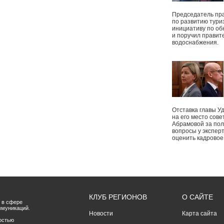
Председатель пр
по развитию тури
инициативу по о
и поручил правит
водоснабжения.
Отставка главы У
на его место сове
Абрамовой за пол
вопросы у экспер
оценить кадрово
КЛУБ РЕГИОНОВ
О САЙТЕ
 в сфере
ммуникаций.
Новости
Карта сайта
остью