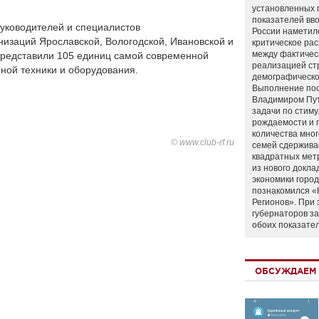
установленных 
показателей вво
руководителей и специалистов
России наметил
изаций Ярославской, Вологодской, Ивановской и
критическое ра
между фактичес
представили 105 единиц самой современной
реализацией ст
ной техники и оборудования.
демографическо
Выполнение по
Владимиром Пу
задачи по стим
рождаемости и
количества мно
© www.club-rf.ru
семей сдержива
квадратных мет
из нового докла
экономики город
познакомился «
Регионов». При 
губернаторов з
обоих показате
ОБСУЖДАЕМ 