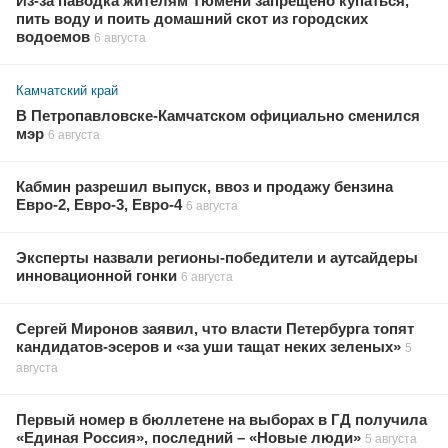
Из-за паводка жителям Тюмени запрещено купаться,
пить воду и поить домашний скот из городских
водоемов
6 августа
Камчатский край
В Петропавловске-Камчатском официально сменился
мэр
6 августа
Кабмин разрешил выпуск, ввоз и продажу бензина
Евро-2, Евро-3, Евро-4
6 августа
Эксперты назвали регионы-победители и аутсайдеры
инновационной гонки
6 августа
Сергей Миронов заявил, что власти Петербурга топят
кандидатов-эсеров и «за уши тащат неких зеленых»
5
августа
Первый номер в бюллетене на выборах в ГД получила
«Единая Россия», последний – «Новые люди»
5 августа