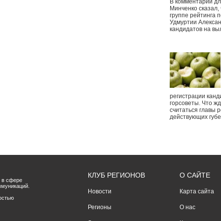
В комментарии дл
Минченко сказал,
группе рейтинга п
Удмуртии Алексан
кандидатов на вы
регистрации канд
горсоветы. Что ж
считаться главы р
действующих губ
КЛУБ РЕГИОНОВ
О САЙТЕ
 в сфере
ммуникаций.
Новости
Карта сайта
остью
Регионы
О нас