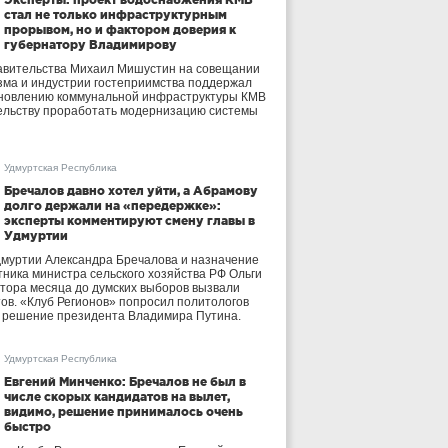
стал не только инфраструктурным
прорывом, но и фактором доверия к
губернатору Владимирову
авительства Михаил Мишустин на совещании
зма и индустрии гостеприимства поддержал
бновлению коммунальной инфраструктуры КМВ
ельству проработать модернизацию системы
Удмуртская Республика
Бречалов давно хотел уйти, а Абрамову
долго держали на «передержке»:
эксперты комментируют смену главы в
Удмуртии
дмуртии Александра Бречалова и назначение
тника министра сельского хозяйства РФ Ольги
тора месяца до думских выборов вызвали
тов. «Клуб Регионов» попросил политологов
е решение президента Владимира Путина.
Удмуртская Республика
Евгений Минченко: Бречалов не был в
числе скорых кандидатов на вылет,
видимо, решение принималось очень
быстро