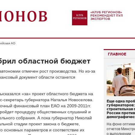
«КЛУБ РЕГИОНОВ»
РЕКОМЕНДУЕТ ПУЛ
ЭКСПЕРТОВ
ейская АО
ГЛАВНОЕ
брил областной бюджет
автономии отмечен рост производства. Но из-за
нансовый документ области останется
ысказался «за» проект областного бюджета на
сс-секретарь губернатора Наталья Новоселова.
Еще одна про
губернаторов:
рочный финансовый план ЕАО на 2009-2011гг.
строительная 
ройдет процедуру общественных слушаний и
России проти
демографичес
ельного собрания. А пока губернатор Николай
альной стадии проект закона о бюджете,
На фоне оптими
отчетов Минстр
го основных параметров и соответствие их
о выполнении