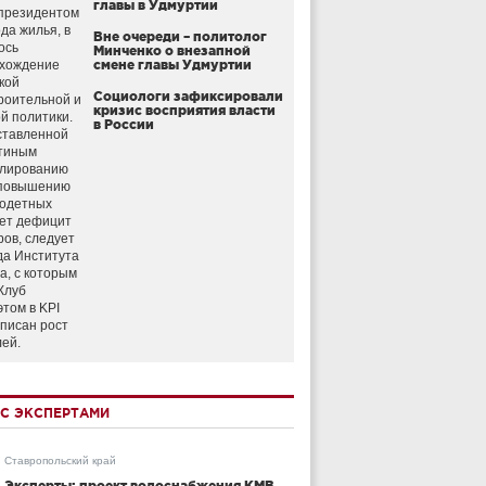
главы в Удмуртии
президентом
да жилья, в
Вне очереди – политолог
ось
Минченко о внезапной
схождение
смене главы Удмуртии
кой
Социологи зафиксировали
роительной и
кризис восприятия власти
й политики.
в России
ставленной
тиным
улированию
 повышению
годетных
ет дефицит
ров, следует
да Института
а, с которым
Клуб
этом в KPI
аписан рост
лей.
С ЭКСПЕРТАМИ
Ставропольский край
Эксперты: проект водоснабжения КМВ