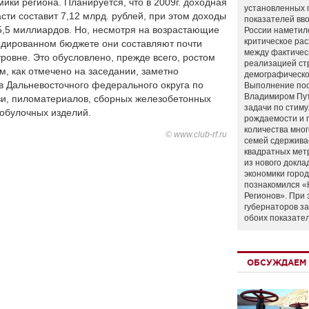
ики региона. Планируется, что в 2009г. доходная
установленных 
ти составит 7,12 млрд. рублей, при этом доходы
показателей вво
5,5 миллиардов. Но, несмотря на возрастающие
России наметил
критическое ра
идированном бюджете они составляют почти
между фактичес
ровне. Это обусловлено, прежде всего, ростом
реализацией ст
м, как отмечено на заседании, заметно
демографическо
в Дальневосточного федерального округа по
Выполнение по
Владимиром Пу
ви, пиломатериалов, сборных железобетонных
задачи по стим
бобулочных изделий.
рождаемости и
количества мно
© www.club-rf.ru
семей сдержива
квадратных мет
из нового докла
экономики город
познакомился «
Регионов». При 
губернаторов з
обоих показате
ОБСУЖДАЕМ 