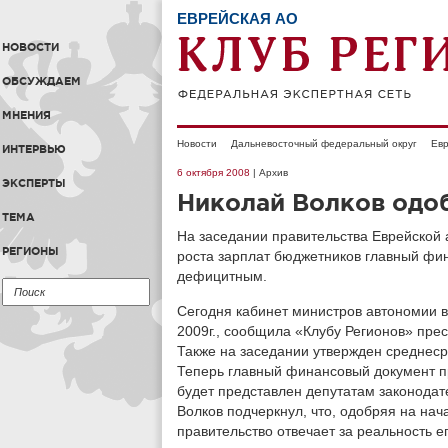
ЕВРЕЙСКАЯ АО
НОВОСТИ
ОБСУЖДАЕМ
МНЕНИЯ
Новости
Дальневосточный федеральный округ
Евр
ИНТЕРВЬЮ
6 октября 2008
| Архив
ЭКСПЕРТЫ
Николай Волков одо
ТЕМА
На заседании правительства Еврейской 
РЕГИОНЫ
роста зарплат бюджетников главный фи
дефицитным.
Сегодня кабинет министров автономии в
2009г., сообщила «Клубу Регионов» пре
Также на заседании утвержден среднес
Теперь главный финансовый документ п
будет представлен депутатам законодат
Волков подчеркнул, что, одобряя на нач
правительство отвечает за реальность е