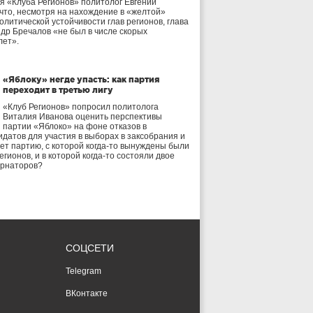
я «Клуба Регионов» политолог Евгений
 что, несмотря на нахождение в «желтой»
олитической устойчивости глав регионов, глава
др Бречалов «не был в числе скорых
лет».
«Яблоку» негде упасть: как партия
переходит в третью лигу
«Клуб Регионов» попросил политолога
Виталия Иванова оценить перспективы
партии «Яблоко» на фоне отказов в
идатов для участия в выборах в заксобрания и
дет партию, с которой когда-то вынуждены были
егионов, и в которой когда-то состояли двое
ернаторов?
СОЦСЕТИ
Telegram
ВКонтакте