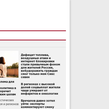
Дефицит топлива,
воздушные атаки и
интернет блокировки
стали привычным фоном
для жителей России,
взбудоражить граждан
смог только мем Сикс
севен
блема для
В регионах с высокой
долей соцвыплат жители
политика в
чаще умирают от
воречит
инфарктов и онкологии
ким целям
стических
Бречалов давно хотел
уйти: эксперты
оя и регионов
комментируют смену