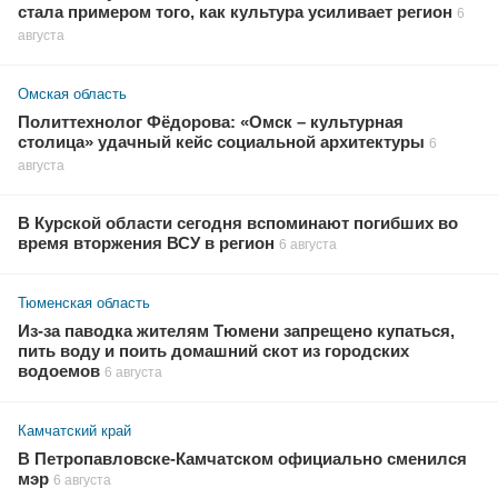
стала примером того, как культура усиливает регион
6
августа
Омская область
Политтехнолог Фёдорова: «Омск – культурная
столица» удачный кейс социальной архитектуры
6
августа
В Курской области сегодня вспоминают погибших во
время вторжения ВСУ в регион
6 августа
Тюменская область
Из-за паводка жителям Тюмени запрещено купаться,
пить воду и поить домашний скот из городских
водоемов
6 августа
Камчатский край
В Петропавловске-Камчатском официально сменился
мэр
6 августа