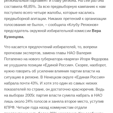
региональный парламент и главу региона. На сей раз она
составила 48,85%. За всю предвыборную кампанию к нам
поступило всего четыре жалобы, которые касались
предвыборной агитации. Никаких претензий к организации
голосования не было», – сообщила «Клубу Регионов»
председатель окружной избирательной комиссии
Вера
Кузнецова.
Что касается предпочтений избирателей, то, вопреки
прогнозам экспертов, замена главы НАО Валерия
Потапенко на нового губернатора-«варяга» Игоря Федорова
не ухудшила позиции «Единой России». Скорее, наоборот,
нужно говорить об усилении влияния партии власти на
ситуацию в регионе. В Ненецком округе «Единая Россия»
набрала почти 43%. И хотя это один из самых низких
показателей по стране, он достаточно красноречив. Ведь
на выборах 2005г. партия власти сумела набрать в НАО
лишь около 24% голосов и заняла второе место, уступив
КПРФ. Четыре года назад коммунистам отдали