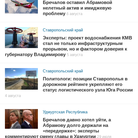
Бречалов оставил Абрамовой
нелетный актив и имиджевую
проблему
6 августа
Ставропольский край
Эксперты: проект водоснабжения КМВ
стал не только инфраструктурным
прорывом, но и фактором доверия к
губернатору Владимирову
5 августа
Ставропольский край
Политологи: позиции Ставрополья в
дорожном рейтинге укрепляют его
статус логистического узла Юга России
4 августа
Удмуртская Республика
Бречалов давно хотел уйти, а
Абрамову долго держали на
«передержке»: эксперты
комментируют смену главы в Удмуртии
29 июля