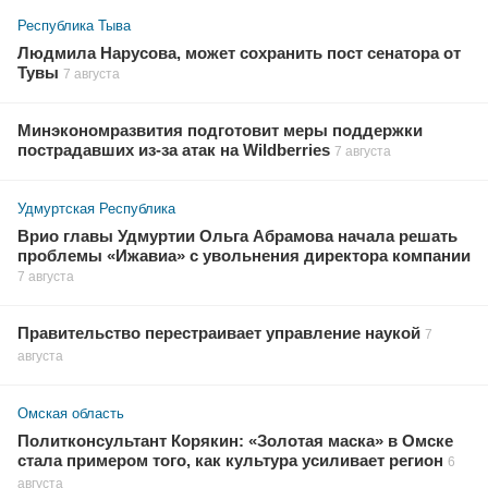
Республика Тыва
Людмила Нарусова, может сохранить пост сенатора от
Тувы
7 августа
Минэкономразвития подготовит меры поддержки
пострадавших из-за атак на Wildberries
7 августа
Удмуртская Республика
Врио главы Удмуртии Ольга Абрамова начала решать
проблемы «Ижавиа» с увольнения директора компании
7 августа
Правительство перестраивает управление наукой
7
августа
Омская область
Политконсультант Корякин: «Золотая маска» в Омске
стала примером того, как культура усиливает регион
6
августа