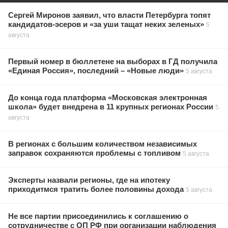
Сергей Миронов заявил, что власти Петербурга топят
кандидатов-эсеров и «за уши тащат неких зеленых»
5
августа
Первый номер в бюллетене на выборах в ГД получила
«Единая Россия», последний – «Новые люди»
5 августа
До конца года платформа «Московская электронная
школа» будет внедрена в 11 крупных регионах России
5
августа
В регионах с большим количеством независимых
заправок сохраняются проблемы с топливом
5 августа
Эксперты назвали регионы, где на ипотеку
приходитмся тратить более половины дохода
5 августа
Не все партии присоединились к соглашению о
сотрудничестве с ОП РФ при организации наблюдения