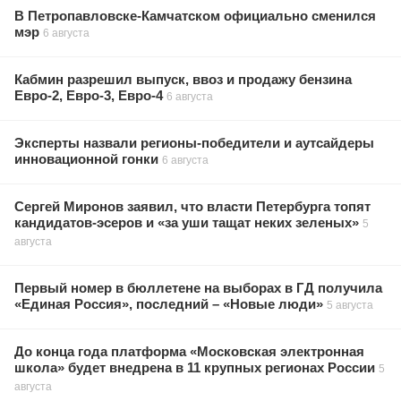
В Петропавловске-Камчатском официально сменился
мэр
6 августа
Кабмин разрешил выпуск, ввоз и продажу бензина
Евро-2, Евро-3, Евро-4
6 августа
Эксперты назвали регионы-победители и аутсайдеры
инновационной гонки
6 августа
Сергей Миронов заявил, что власти Петербурга топят
кандидатов-эсеров и «за уши тащат неких зеленых»
5
августа
Первый номер в бюллетене на выборах в ГД получила
«Единая Россия», последний – «Новые люди»
5 августа
До конца года платформа «Московская электронная
школа» будет внедрена в 11 крупных регионах России
5
августа