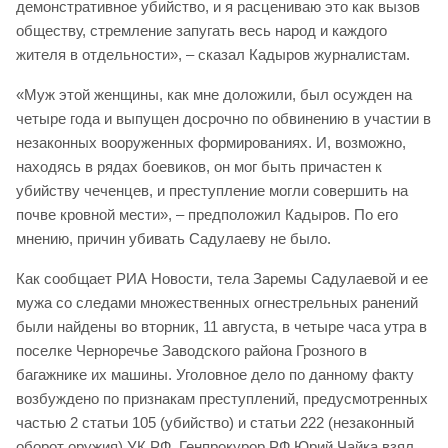
демонстративное убийство, и я расцениваю это как вызов
обществу, стремление запугать весь народ и каждого
жителя в отдельности», – сказал Кадыров журналистам.
«Муж этой женщины, как мне доложили, был осужден на
четыре года и выпущен досрочно по обвинению в участии в
незаконных вооруженных формированиях. И, возможно,
находясь в рядах боевиков, он мог быть причастен к
убийству чеченцев, и преступление могли совершить на
почве кровной мести», – предположил Кадыров. По его
мнению, причин убивать Садулаеву не было.
Как сообщает РИА Новости, тела Заремы Садулаевой и ее
мужа со следами множественных огнестрельных ранений
были найдены во вторник, 11 августа, в четыре часа утра в
поселке Черноречье Заводского района Грозного в
багажнике их машины. Уголовное дело по данному факту
возбуждено по признакам преступлений, предусмотренных
частью 2 статьи 105 (убийство) и статьи 222 (незаконный
оборот оружия) УК РФ. Генпрокурор РФ Юрий Чайка взял