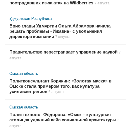
пострадавших из-за атак на Wildberries
7 августа
Удмуртская Республика
Врио главы Удмуртии Ольга Абрамова начала
решать проблемы «Ижавиа» с увольнения
директора компании
7 августа
Правительство перестраивает управление наукой
7
августа
Омская область
Политконсультант Корякин: «Золотая маска» в
Омске стала примером того, как культура
усиливает регион
6 августа
Омская область
Политтехнолог Фёдорова: «Омск – культурная
столица» удачный кейс социальной архитектуры
6
августа