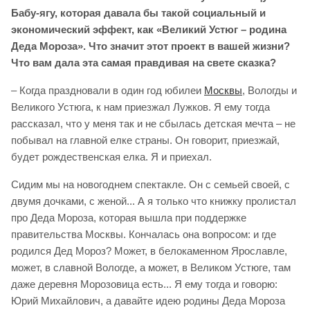
Бабу-ягу, которая давала бы такой социальный и
экономический эффект, как «Великий Устюг – родина
Деда Мороза». Что значит этот проект в вашей жизни?
Что вам дала эта самая правдивая на свете сказка?
– Когда праздновали в один год юбилеи
Москвы
, Вологды и
Великого Устюга, к нам приезжал Лужков. Я ему тогда
рассказал, что у меня так и не сбылась детская мечта – не
побывал на главной елке страны. Он говорит, приезжай,
будет рождественская елка. Я и приехал.
Сидим мы на новогоднем спектакле. Он с семьей своей, с
двумя дочками, с женой... А я только что книжку пролистал
про Деда Мороза, которая вышла при поддержке
правительства Москвы. Кончалась она вопросом: и где
родился Дед Мороз? Может, в белокаменном Ярославле,
может, в славной Вологде, а может, в Великом Устюге, там
даже деревня Морозовица есть... Я ему тогда и говорю:
Юрий Михайлович, а давайте идею родины Деда Мороза