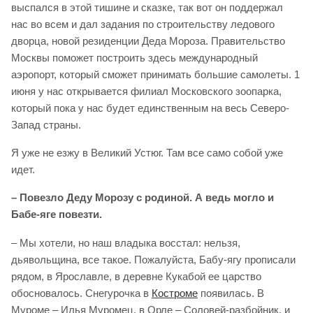
выспался в этой тишине и сказке, так вот он поддержал
нас во всем и дал задания по строительству ледового
дворца, новой резиденции Деда Мороза. Правительство
Москвы поможет построить здесь международный
аэропорт, который сможет принимать большие самолеты. 1
июня у нас открывается филиал Московского зоопарка,
который пока у нас будет единственным на весь Северо-
Запад страны.
Я уже не езжу в Великий Устюг. Там все само собой уже
идет.
– Повезло Деду Морозу с родиной. А ведь могло и
Бабе-яге повезти.
– Мы хотели, но наш владыка восстал: нельзя,
дьявольщина, все такое. Пожалуйста, Бабу-ягу прописали
рядом, в Ярославле, в деревне Кукабой ее царство
обосновалось. Снегурочка в
Костроме
появилась. В
Муроме – Илья Муромец, в Орле – Соловей-разбойник, и