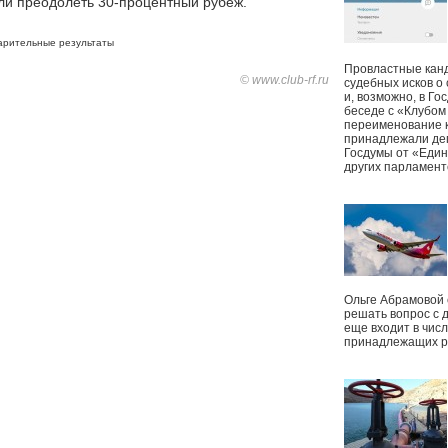
гли преодолеть 30-процентный рубеж.
арительные результаты
Провластные канд
© www.club-rf.ru
судебных исков о
и, возможно, в Г
беседе с «Клубом
переименование к
принадлежали деп
Госдумы от «Един
других парламент
Ольге Абрамовой
решать вопрос с 
еще входит в чис
принадлежащих р