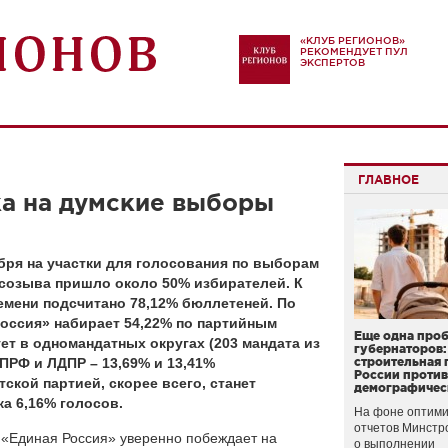
«КЛУБ РЕГИОНОВ»
РЕКОМЕНДУЕТ ПУЛ
ЭКСПЕРТОВ
ГЛАВНОЕ
а на думские выборы
бря на участки для голосования по выборам
I созыва пришло около 50% избирателей. К
емени подсчитано 78,12% бюллетеней. По
оссия» набирает 54,22% по партийным
Еще одна про
ет в одномандатных округах (203 мандата из
губернаторов:
КПРФ и ЛДПР – 13,69% и 13,41%
строительная 
России проти
ской партией, скорее всего, станет
демографичес
а 6,16% голосов.
На фоне оптими
отчетов Минстр
 «Единая Россия» уверенно побеждает на
о выполнении