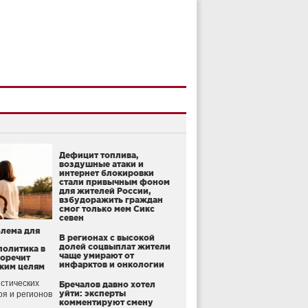
Дефицит топлива,
воздушные атаки и
интернет блокировки
стали привычным фоном
для жителей России,
взбудоражить граждан
смог только мем Сикс
севен
блема для
В регионах с высокой
долей соцвыплат жители
политика в
чаще умирают от
воречит
инфарктов и онкологии
ким целям
стических
Бречалов давно хотел
уйти: эксперты
оя и регионов
комментируют смену