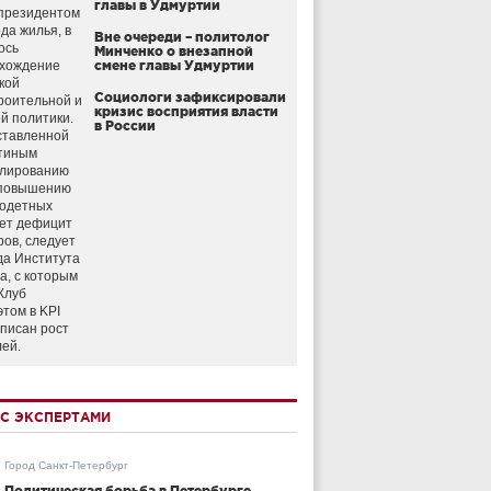
главы в Удмуртии
президентом
да жилья, в
Вне очереди – политолог
ось
Минченко о внезапной
схождение
смене главы Удмуртии
кой
Социологи зафиксировали
роительной и
кризис восприятия власти
й политики.
в России
ставленной
тиным
улированию
 повышению
годетных
ет дефицит
ров, следует
да Института
а, с которым
Клуб
этом в KPI
аписан рост
лей.
С ЭКСПЕРТАМИ
Город Санкт-Петербург
Политическая борьба в Петербурге