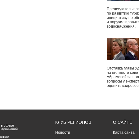
Председатель пр
по развитию тури
инициативу по о
и поручил правит
водоснабжения.
Отставка главы У
на его место сове
Абрамовой за пол
вопросы у экспер
оценить кадрово
КЛУБ РЕГИОНОВ
О САЙТЕ
 в сфере
ммуникаций.
Новости
Карта сайта
остью