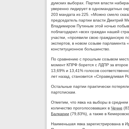
думских выборах. Партия власти набирае
уверенно лидирует в одномандатных ок
203 мандата из 225. «Можно смело сказ
председатель партии власти Дмитрий М
Владимиром Путиным этой ночью побыва
поблагодарил «всех граждан нашей стр
участки, «проявили свою гражданскую п
экспертов, в новом созыве парламента 
конституционное большинство.
По сравнению с прошлым созывом места
момент КПРФ борется с ЛДПР за второе
13,69% и 13,41% голосов соответственно
лет назад, становится «Справедливая Ро
Остальные партии практически потерял
партспискам.
Отметим, что явка на выборы в среднем
количество проголосовавших в
Чечне
(8
Балкарии
(79,83%), а также в Кемеровск
Наименьшая явка зарегистрирована в Ир