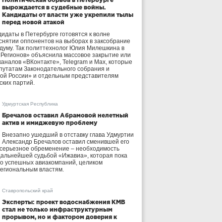
вырождается в судебные войны.
Кандидаты от власти уже укрепили тылы
перед новой атакой
идаты в Петербурге готовятся к волне
 снятии оппонентов на выборах в заксобрание
осдуму. Так политтехнолог Юлия Милешкина в
 Регионов» объяснила массовое закрытие или
аналов «ВКонтакте», Telegram и Max, которые
утатам Законодательного собрания и
ой России» и отдельным представителям
ских партий.
Удмуртская Республика
Бречалов оставил Абрамовой нелетный
актив и имиджевую проблему
Внезапно ушедший в отставку глава Удмуртии
Александр Бречалов оставил сменившей его
 серьезное обременение – необходимость
дальнейшей судьбой «Ижавиа», которая пока
ло успешных авиакомпаний, целиком
егиональным властям.
Ставропольский край
Эксперты: проект водоснабжения КМВ
стал не только инфраструктурным
прорывом, но и фактором доверия к