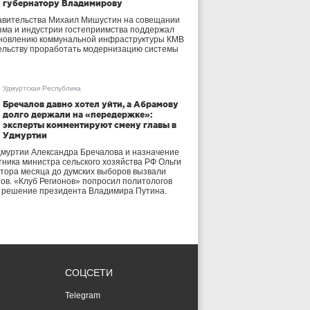
губернатору Владимирову
авительства Михаил Мишустин на совещании
зма и индустрии гостеприимства поддержал
бновлению коммунальной инфраструктуры КМВ
ельству проработать модернизацию системы
Удмуртская Республика
Бречалов давно хотел уйти, а Абрамову
долго держали на «передержке»:
эксперты комментируют смену главы в
Удмуртии
дмуртии Александра Бречалова и назначение
тника министра сельского хозяйства РФ Ольги
тора месяца до думских выборов вызвали
тов. «Клуб Регионов» попросил политологов
е решение президента Владимира Путина.
СОЦСЕТИ
Telegram