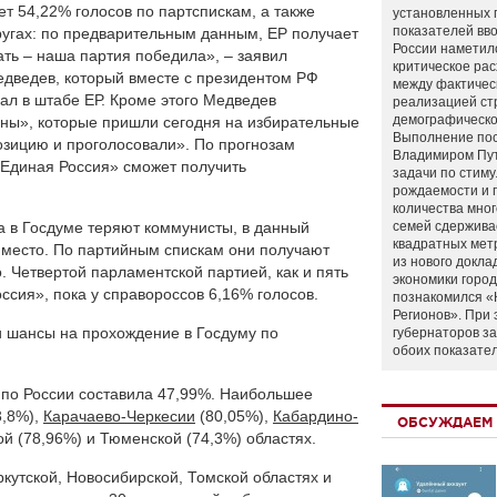
т 54,22% голосов по партспискам, а также
установленных 
показателей вво
ругах: по предварительным данным, ЕР получает
России наметил
ать – наша партия победила», – заявил
критическое ра
едведев, который вместе с президентом РФ
между фактичес
л в штабе ЕР. Кроме этого Медведев
реализацией ст
демографическо
аны», которые пришли сегодня на избирательные
Выполнение по
озицию и проголосовали». По прогнозам
Владимиром Пу
«Единая Россия» сможет получить
задачи по стим
рождаемости и
количества мно
 в Госдуме теряют коммунисты, в данный
семей сдержива
квадратных мет
 место. По партийным спискам они получают
из нового докла
. Четвертой парламентской партией, как и пять
экономики город
ссия», пока у справороссов 6,16% голосов.
познакомился «
Регионов». При 
и шансы на прохождение в Госдуму по
губернаторов з
обоих показате
 по России составила 47,99%. Наибольшее
3,8%),
Карачаево-Черкесии
(80,05%),
Кабардино-
ОБСУЖДАЕМ 
ой (78,96%) и Тюменской (74,3%) областях.
кутской, Новосибирской, Томской областях и