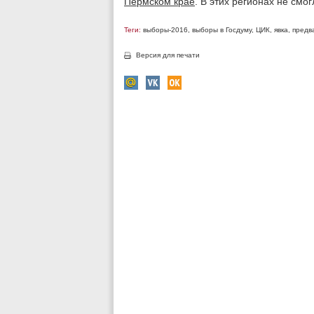
Пермском крае
. В этих регионах не смо
Теги:
выборы-2016
,
выборы в Госдуму
,
ЦИК
,
явка
,
предв
Версия для печати