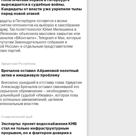
вырождается в судебные войны.
Кандидаты от власти уже укрепили тылы
перед новой атакой
идаты в Петербурге готовятся к волне
 снятии оппонентов на выборах в заксобрание
осдуму. Так политтехнолог Юлия Милешкина в
 Регионов» объяснила массовое закрытие или
аналов «ВКонтакте», Telegram и Max, которые
утатам Законодательного собрания и
ой России» и отдельным представителям
ских партий.
Удмуртская Республика
Бречалов оставил Абрамовой нелетный
актив и имиджевую проблему
Внезапно ушедший в отставку глава Удмуртии
Александр Бречалов оставил сменившей его
 серьезное обременение – необходимость
дальнейшей судьбой «Ижавиа», которая пока
ло успешных авиакомпаний, целиком
егиональным властям.
Ставропольский край
Эксперты: проект водоснабжения КМВ
стал не только инфраструктурным
прорывом, но и фактором доверия к