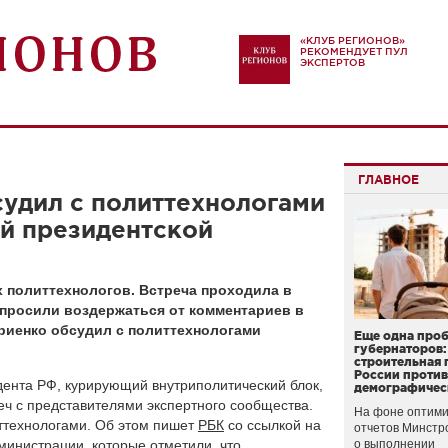
«КЛУБ РЕГИОНОВ»
РЕКОМЕНДУЕТ ПУЛ
ЭКСПЕРТОВ
ГЛАВНОЕ
удил с политтехнологами
й президентской
 политтехнологов. Встреча проходила в
опросили воздержаться от комментариев в
ириенко обсудил с политтехнологами
Еще одна про
.
губернаторов:
строительная 
России проти
ента РФ, курирующий внутриполитический блок,
демографичес
ч с представителями экспертного сообщества.
На фоне оптими
ттехнологами. Об этом пишет
РБК
со ссылкой на
отчетов Минстр
дминистрации, которые отметили, что
о выполнении