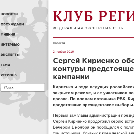
НОВОСТИ
ОБСУЖДАЕМ
МНЕНИЯ
Новости
ИНТЕРВЬЮ
2 ноября 2016
ЭКСПЕРТЫ
Сергей Кириенко обс
ТЕМА
контуры предстояще
кампании
РЕГИОНЫ
Кириенко и ряда ведущих российских
закрытом режиме, и ее участников п
прессе. По словам источника РБК, К
предстоящие президентские выборы
Первый замглавы администрации презид
Сергей Кириенко продолжил серию встре
Вечером 1 ноября он пообщался с поли
три источника, близких к кремлевской а