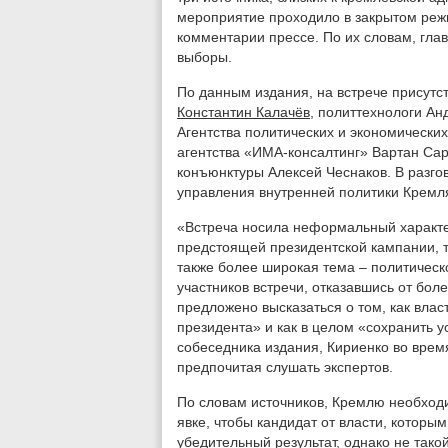
мероприятие проходило в закрытом реж
комментарии прессе. По их словам, гла
выборы.
По данным издания, на встрече присутс
Константин Калачёв
, политтехнологи А
Агентства политических и экономическ
агентства «ИМА-консалтинг» Вартан Сар
конъюнктуры Алексей Чеснаков. В разго
управления внутренней политики Кремля
«Встреча носила неформальный характер
предстоящей президентской кампании, т
также более широкая тема – политическ
участников встречи, отказавшись от бо
предложено высказаться о том, как вла
президента» и как в целом «сохранить 
собеседника издания, Кириенко во врем
предпочитая слушать экспертов.
По словам источников, Кремлю необход
явке, чтобы кандидат от власти, которым
убедительный результат, однако не такой