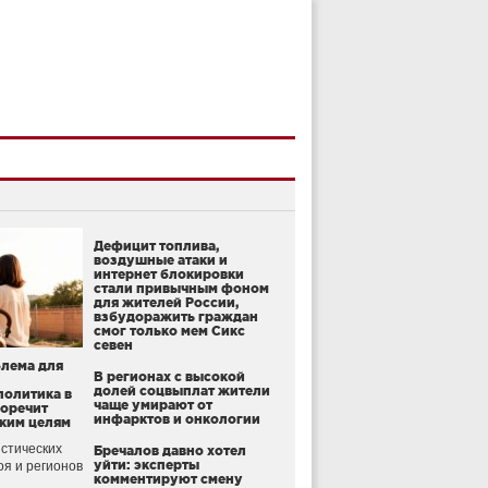
Дефицит топлива,
воздушные атаки и
интернет блокировки
стали привычным фоном
для жителей России,
взбудоражить граждан
смог только мем Сикс
севен
блема для
В регионах с высокой
долей соцвыплат жители
политика в
чаще умирают от
воречит
инфарктов и онкологии
ким целям
стических
Бречалов давно хотел
уйти: эксперты
оя и регионов
комментируют смену