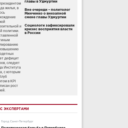
главы в Удмуртии
президентом
да жилья, в
Вне очереди – политолог
ось
Минченко о внезапной
схождение
смене главы Удмуртии
кой
Социологи зафиксировали
роительной и
кризис восприятия власти
й политики.
в России
ставленной
тиным
улированию
 повышению
годетных
ет дефицит
ров, следует
да Института
а, с которым
Клуб
этом в KPI
аписан рост
лей.
С ЭКСПЕРТАМИ
Город Санкт-Петербург
Политическая борьба в Петербурге