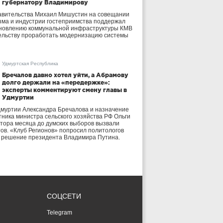
губернатору Владимирову
авительства Михаил Мишустин на совещании
зма и индустрии гостеприимства поддержал
бновлению коммунальной инфраструктуры КМВ
ельству проработать модернизацию системы
Удмуртская Республика
Бречалов давно хотел уйти, а Абрамову
долго держали на «передержке»:
эксперты комментируют смену главы в
Удмуртии
дмуртии Александра Бречалова и назначение
тника министра сельского хозяйства РФ Ольги
тора месяца до думских выборов вызвали
тов. «Клуб Регионов» попросил политологов
е решение президента Владимира Путина.
СОЦСЕТИ
Telegram