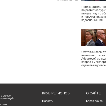
© www.club-rf.ru
Председатель пр
по развитию тури
инициативу по о
и поручил правит
водоснабжения.
Отставка главы У
на его место сове
Абрамовой за пол
вопросы у экспер
оценить кадрово
КЛУБ РЕГИОНОВ
О САЙТЕ
 в сфере
ммуникаций.
Новости
Карта сайта
остью