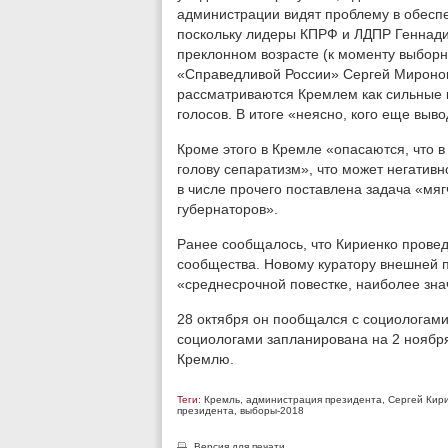
администрации видят проблему в обесп
поскольку лидеры КПРФ и ЛДПР Геннади
преклонном возрасте (к моменту выборн
«Справедливой России» Сергей Миронов,
рассматриваются Кремлем как сильные 
голосов. В итоге «неясно, кого еще выво
Кроме этого в Кремле «опасаются, что в
голову сепаратизм», что может негативн
в числе прочего поставлена задача «мяг
губернаторов».
Ранее сообщалось, что Кириенко провед
сообщества. Новому куратору внешней 
«среднесрочной повестке, наиболее зна
28 октября он пообщался с социологами
социологами запланирована на 2 ноября,
Кремлю.
Теги:
Кремль
,
администрация президента
,
Сергей Кир
президента
,
выборы-2018
Версия для печати