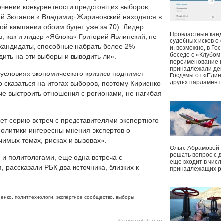
ечении конкурентности предстоящих выборов,
й Зюганов и Владимир Жириновский находятся в
ой кампании обоим будет уже за 70). Лидер
Провластные канд
 как и лидер «Яблока» Григорий Явлинский, не
судебных исков о
кандидаты, способные набрать более 2%
и, возможно, в Г
беседе с «Клубом
дить на эти выборы и выводить ли».
переименование к
принадлежали деп
 условиях экономического кризиса поднимет
Госдумы от «Един
других парламент
о сказаться на итогах выборов, поэтому Кириенко
че выстроить отношения с регионами, не нагибая
ет серию встреч с представителями экспертного
политики интересны мнения экспертов о
чимых темах, рисках и вызовах».
Ольге Абрамовой
решать вопрос с 
 и политологами, еще одна встреча с
еще входит в чис
 рассказали РБК два источника, близких к
принадлежащих р
иенко
,
политтехнологи
,
экспертное сообщество
,
выборы