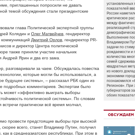
установленных 
име, приглашенных попросили не давать
показателей вво
вной темой обсуждения стали президентские
России наметил
критическое ра
между фактичес
твовали глава Политической экспертной группы
реализацией ст
демографическо
ндрей Колядин и
Олег Матвейчев
, гендиректор
Выполнение по
их коммуникаций
Дмитрий Орлов
, гендиректор PR-
Владимиром Пу
кисов и директор Центра политической
задачи по стим
воре также приняли участие начальник
рождаемости и
количества мно
 Андрей Ярин и два его зама.
семей сдержива
квадратных мет
, разговаривали за чаем. Обсуждалась повестка
из нового докла
ехнологии, которые могли бы использоваться, а
экономики город
ое будущее системы», – рассказал РБК один из
познакомился «
Регионов». При 
лее подробных комментариев. Экспертам было
губернаторов з
сть может «эффективно выиграть выборы
обоих показате
устойчивость политической системы». По словам
я встречи практически всё время молчал,
ОБСУЖДАЕМ 
имо провести предстоящие выборы при высокой
, скорее всего, станет Владимир Путин, получил
, как в среднеазиатских республиках. При этом в