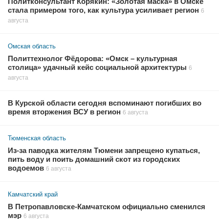
Политконсультант Корякин: «Золотая маска» в Омске
стала примером того, как культура усиливает регион
6
августа
Омская область
Политтехнолог Фёдорова: «Омск – культурная
столица» удачный кейс социальной архитектуры
6
августа
В Курской области сегодня вспоминают погибших во
время вторжения ВСУ в регион
6 августа
Тюменская область
Из-за паводка жителям Тюмени запрещено купаться,
пить воду и поить домашний скот из городских
водоемов
6 августа
Камчатский край
В Петропавловске-Камчатском официально сменился
мэр
6 августа