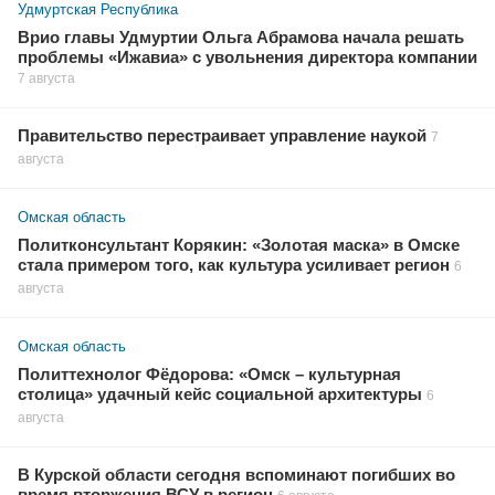
Удмуртская Республика
Врио главы Удмуртии Ольга Абрамова начала решать
проблемы «Ижавиа» с увольнения директора компании
7 августа
Правительство перестраивает управление наукой
7
августа
Омская область
Политконсультант Корякин: «Золотая маска» в Омске
стала примером того, как культура усиливает регион
6
августа
Омская область
Политтехнолог Фёдорова: «Омск – культурная
столица» удачный кейс социальной архитектуры
6
августа
В Курской области сегодня вспоминают погибших во
время вторжения ВСУ в регион