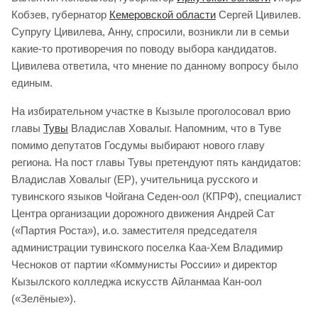
Кобзев, губернатор
Кемеровской области
Сергей Цивилев.
Супругу Цивилева, Анну, спросили, возникли ли в семьи
какие-то противоречия по поводу выбора кандидатов.
Цивилева ответила, что мнение по данному вопросу было
единым.
На избирательном участке в Кызыле проголосовал врио
главы
Тувы
Владислав Ховалыг. Напомним, что в Туве
помимо депутатов Госдумы выбирают нового главу
региона. На пост главы Тувы претендуют пять кандидатов:
Владислав Ховалыг (ЕР), учительница русского и
тувинского языков Чойгана Седен-оол (КПРФ), специалист
Центра организации дорожного движения Андрей Сат
(«Партия Роста»), и.о. заместителя председателя
администрации тувинского поселка Каа-Хем Владимир
Чесноков от партии «Коммунисты России» и директор
Кызылского колледжа искусств Айланмаа Кан-оол
(«Зелёные»).