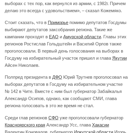
выборах с тех пор, как вернулся из армии, с 1982г. Причем
делаю это всегда с удовольствием», – сказал Кожемяко.
Стоит сказать, что в
Приморье
помимо депутатов Госдумы
выбирают депутатов заксобрания региона. Такие же
кампании проходят в
ЕАО
и
Амурской области
. Главы этих
регионов Ростислав Гольдштейн и Василий Орлов также
проголосовали. В первый день голосования на выборах в
Госдуму на избирательный участок пришел и глава
Якутии
Айсен Николаев.
Полпред президента в
ДФО
Юрий Трутнев проголосовал на
выборах депутатов в Госдуму на избирательном участке
№ 142 в Чите. Вместе с ним был губернатор Забайкалья
Александр Осипов, однако, как сообщают СМИ, глава
региона голосовать в это же время не стал.
Среди глав регионов
СФО
уже проголосовали губернатор
Красноярского края
Александр Усс, глава
Хакасии
Валентин Коновалов, губернатор
Иркутской области
Игорь