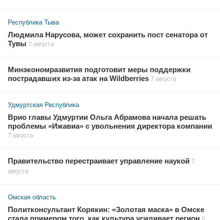
Республика Тыва
Людмила Нарусова, может сохранить пост сенатора от
Тувы
7 августа
Минэкономразвития подготовит меры поддержки
пострадавших из-за атак на Wildberries
7 августа
Удмуртская Республика
Врио главы Удмуртии Ольга Абрамова начала решать
проблемы «Ижавиа» с увольнения директора компании
7 августа
Правительство перестраивает управление наукой
7
августа
Омская область
Политконсультант Корякин: «Золотая маска» в Омске
стала примером того, как культура усиливает регион
6