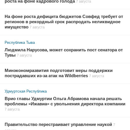
роста на фоне кадрового голода
7 августа
На фоне роста дефицита бюджетов Совфед требует от
регионов в рекордный срок распродать неликвидное
имущество
7 августа
Республика Тыва
Людмила Нарусова, может сохранить пост сенатора от
Тувы
7 августа
Минэкономразвития подготовит меры поддержки
пострадавших из-за атак на Wildberries
7 августа
Удмуртская Республика
Врио главы Удмуртии Ольга Абрамова начала решать
проблемы «Ижавиа» с увольнения директора компании
7 августа
Правительство перестраивает управление наукой
7