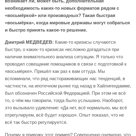
возникает ли, может быть, дополнительная
необходимость каких-то новых форматов рядом с
«восьмёркой» или производных? Такая быстрая
«восьмёрка», когда мировые державы могут собраться
и быстро принять какое-то решение.
Дмитрий МЕДВЕДЕВ:
Какие-то кризисы случаются
быстро, о каких-то кризисах несложно догадаться при
наличии внимательного анализа ситуации. Я только что
проводил совещание помощников в связи с подготовкой к
«восьмёрке». Пришёл как раз к вам оттуда. Мы
вспоминали, что ряд настораживающих нас тенденций, в
частности, на ипотечном рынке год назад в Хайлигендамме,
был обозначен Российской Федерацией. При этом не всё
то, о чём мы говорили, тогда было услышано. Наоборот,
это вызывало удивление: «Да нет, всё нормально, мы всё
отрегулируем, всё будет хорошо». Опыт показал, что не
всё так быстро регулируется.
Почему я привожу этот пример? Совершенно очевидно, что