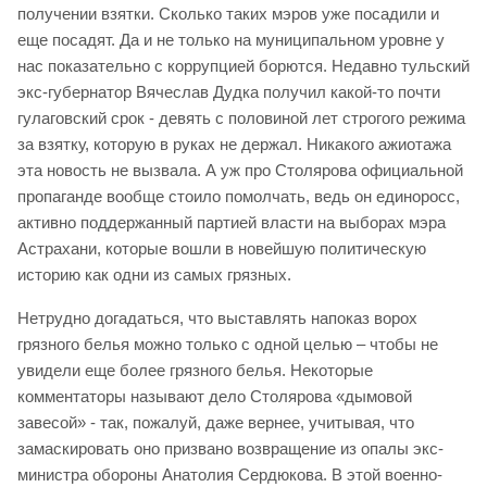
получении взятки. Сколько таких мэров уже посадили и
еще посадят. Да и не только на муниципальном уровне у
нас показательно с коррупцией борются. Недавно тульский
экс-губернатор Вячеслав Дудка получил какой-то почти
гулаговский срок - девять с половиной лет строгого режима
за взятку, которую в руках не держал. Никакого ажиотажа
эта новость не вызвала. А уж про Столярова официальной
пропаганде вообще стоило помолчать, ведь он единоросс,
активно поддержанный партией власти на выборах мэра
Астрахани, которые вошли в новейшую политическую
историю как одни из самых грязных.
Нетрудно догадаться, что выставлять напоказ ворох
грязного белья можно только с одной целью – чтобы не
увидели еще более грязного белья. Некоторые
комментаторы называют дело Столярова «дымовой
завесой» - так, пожалуй, даже вернее, учитывая, что
замаскировать оно призвано возвращение из опалы экс-
министра обороны Анатолия Сердюкова. В этой военно-