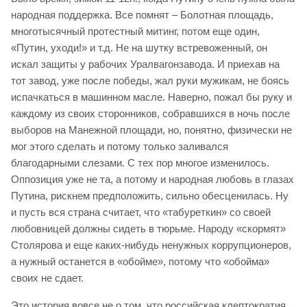
народная поддержка. Все помнят – Болотная площадь,
многотысячный протестный митинг, потом еще один,
«Путин, уходи!» и т.д. Не на шутку встревоженный, он
искал защиты у рабочих Уралвагонзавода. И приехав на
тот завод, уже после победы, жал руки мужикам, не боясь
испачкаться в машинном масле. Наверно, пожал бы руку и
каждому из своих сторонников, собравшихся в ночь после
выборов на Манежной площади, но, понятно, физически не
мог этого сделать и потому только заливался
благодарными слезами. С тех пор многое изменилось.
Оппозиция уже не та, а потому и народная любовь в глазах
Путина, рискнем предположить, сильно обесценилась. Ну
и пусть вся страна считает, что «табуреткин» со своей
любовницей должны сидеть в тюрьме. Народу «скормят»
Столярова и еще каких-нибудь ненужных коррупционеров,
а нужный останется в «обойме», потому что «обойма»
своих не сдает.
Это история вовсе не о том, что российская клептократия