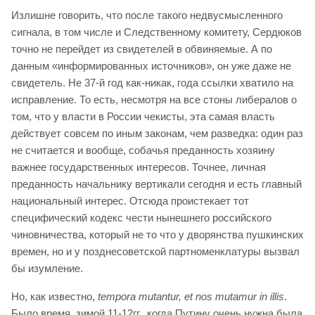
Излишне говорить, что после такого недвусмысленного
сигнала, в том числе и Следственному комитету, Сердюков
точно не перейдет из свидетелей в обвиняемые. А по
данным «информированных источников», он уже даже не
свидетель. Не 37-й год как-никак, года ссылки хватило на
исправление. То есть, несмотря на все стоны либералов о
том, что у власти в России чекисты, эта самая власть
действует совсем по иным законам, чем разведка: один раз
не считается и вообще, собачья преданность хозяину
важнее государственных интересов. Точнее, личная
преданность начальнику вертикали сегодня и есть главный
национальный интерес. Отсюда проистекает тот
специфический кодекс чести нынешнего российского
чиновничества, который не то что у дворянства пушкинских
времен, но и у позднесоветской партноменклатуры вызвал
бы изумление.
Но, как известно,
tempora mutantur, et nos mutamur in illis
.
Было время, зимой 11-12гг., когда Путину очень нужна была