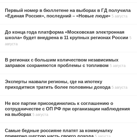
Первый номер в бюллетене на выборах в ГД получила
«Единая Россия», последний – «Новые люди»
5 августа
До конца года платформа «Московская электронная
школа» будет внедрена в 11 крупных регионах России
5
августа
В регионах с большим количеством независимых
заправок сохраняются проблемы с топливом
5 августа
Эксперты назвали регионы, где на ипотеку
приходитмся тратить более половины дохода
5 августа
Не все партии присоединились к соглашению о
сотрудничестве с ОП РФ при организации наблюдения
на выборах
5 августа
Самые бедные россияне платят за коммуналку
примерно шестую часть своего дохода
5 августа