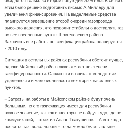
ожидается только во втором полугодии 2009 года. В связи с
этим было решено подготовить письмо А.Миллеру для
увеличения финансирования. На выделяемые средства
планируется завершение второй очереди газопровода
высокого давления, что позволит стабильно доставлять газ
во все населенные пункты Шовгеновского района.
Закончить все работы по газификации района планируется
к 2010 году.
Ситуация в остальных районах республики обстоит лучше,
однако Майкопский район также отстает по степени
газифицированности. Сложности возникают вследствие
удаленности и малочисленности некоторых населенных
пунктов.
– Затраты на работы в Майкопском районе будут очень
большими, но его газификация имеет для республики
важное значение, так как инвесторы не пойдут туда, где нет
коммуникаций, – отметил Аслан Тхакушинов. – А вот когда
появится газ, вода, дороги – тогда можно будет дальше