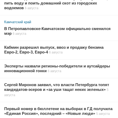
пить воду и поить домашний скот из городских
водоемов
6 августа
Камчатский край
В Петропавловске-Камчатском официально сменился
мэр
6 августа
Кабмин разрешил выпуск, ввоз и продажу бензина
Евро-2, Евро-3, Евро-4
6 августа
Эксперты назвали регионы-победители и аутсайдеры
инновационной гонки
6 августа
Сергей Миронов заявил, что власти Петербурга топят
кандидатов-эсеров и «за уши тащат неких зеленых»
5
августа
Первый номер в бюллетене на выборах в ГД получила
«Единая Россия», последний – «Новые люди»
5 августа