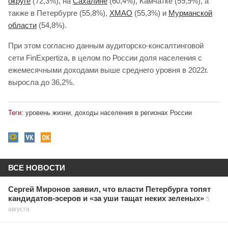
округе
(72,3%), на
Сахалине
(60,4%), Камчатке (59,9%), а
также в Петербурге (55,8%),
ХМАО
(55,3%) и
Мурманской
области
(54,8%).
При этом согласно данным аудиторско-консалтинговой
сети FinExpertiza, в целом по России доля населения с
ежемесячными доходами выше среднего уровня в 2022г.
выросла до 36,2%.
Теги:
уровень жизни
,
доходы населения в регионах России
ВСЕ НОВОСТИ
Сергей Миронов заявил, что власти Петербурга топят
кандидатов-эсеров и «за уши тащат неких зеленых»
5
августа