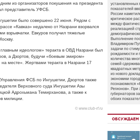
дним из организаторов покушения на президента
установленных 
показателей вво
ал представитель УФСБ.
России наметил
критическое ра
гушетии было совершено 22 июня. Рядом с
между фактичес
трассе «Кавказ» недалеко от Назрани взорвался
реализацией ст
ми взрывчатки. Евкуров получил тяжелые
демографическо
Москву.
Выполнение по
Владимиром Пу
задачи по стим
«главным идеологом» теракта в ОВД Назрани был
рождаемости и
ров, а Дзортов, будучи «боевым эмиром»
количества мно
 на месте». Жертвами теракта в Назрани 17
семей сдержива
квадратных мет
из нового докла
экономики город
 Управления ФСБ по Ингушетии, Дзортов также
познакомился «
седателя Верховного суда Ингушетии Азы
Регионов». При 
цкой Адрохьмана Темирханова, а также к
губернаторов з
в милиции.
обоих показате
© www.club-rf.ru
ОБСУЖДАЕМ 