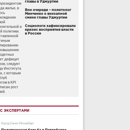
главы в Удмуртии
президентом
да жилья, в
Вне очереди – политолог
ось
Минченко о внезапной
схождение
смене главы Удмуртии
кой
Социологи зафиксировали
роительной и
кризис восприятия власти
й политики.
в России
ставленной
тиным
улированию
 повышению
годетных
ет дефицит
ров, следует
да Института
а, с которым
Клуб
этом в KPI
аписан рост
лей.
С ЭКСПЕРТАМИ
Город Санкт-Петербург
Политическая борьба в Петербурге