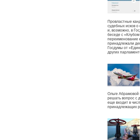
Провластные канд
судебных исков о
и, возможно, в Г
беседе с «Клубом
переименование к
принадлежали деп
Госдумы от «Един
других парламент
Ольге Абрамовой
решать вопрос с 
еще входит в чис
принадлежащих р