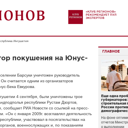
«КЛУБ РЕГИОНОВ»
РЕКОМЕНДУЕТ ПУЛ
ЭКСПЕРТОВ
спублика Ингушетия
ГЛАВНОЕ
тор покушения на Юнус-
 селении Барсуки уничтожен руководитель
 Он считается одним из организаторов
ус-Бека Евкурова.
Еще одна про
гушетии 4 сентября, были уничтожены трое
губернаторов:
андподполья республики Рустам Дзортов,
строительная 
России проти
, сообщает РИА Новости со ссылкой на пресс-
демографичес
. «Он с января 2009г. возглавлял деятельность
На фоне оптими
еспублики, участвовал в посягательствах на
отчетов Минстр
органов, военнослужащих и, по показаниям
о выполнении