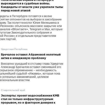
вырождается в судебные войны.
Кандидаты от власти уже укрепили тылы
перед новой атакой
идаты в Петербурге готовятся к волне
 снятии оппонентов на выборах в заксобрание
осдуму. Так политтехнолог Юлия Милешкина в
 Регионов» объяснила массовое закрытие или
аналов «ВКонтакте», Telegram и Max, которые
утатам Законодательного собрания и
ой России» и отдельным представителям
ских партий.
Удмуртская Республика
Бречалов оставил Абрамовой нелетный
актив и имиджевую проблему
Внезапно ушедший в отставку глава Удмуртии
Александр Бречалов оставил сменившей его
 серьезное обременение – необходимость
дальнейшей судьбой «Ижавиа», которая пока
ло успешных авиакомпаний, целиком
егиональным властям.
Ставропольский край
Эксперты: проект водоснабжения КМВ
стал не только инфраструктурным
прорывом, но и фактором доверия к