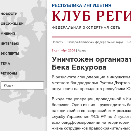
РЕСПУБЛИКА ИНГУШЕТИЯ
НОВОСТИ
ОБСУЖДАЕМ
МНЕНИЯ
Новости
Северо-Кавказский федеральный округ
Ре
ИНТЕРВЬЮ
7 сентября 2009
| Архив
ЭКСПЕРТЫ
Уничтожен организа
ТЕМА
Бека Евкурова
РЕГИОНЫ
В результате спецоперации в ингушском
местного бандподполья Рустам Дзортов.
покушения на президента республики Юн
В ходе спецоперации, проведенной в Ин
боевиков. Один из них – руководитель б
находившийся во всероссийском розыске
службу Управления ФСБ РФ по Ингушетии
всех бандформирований на территории р
жизнь сотрудников правоохранительных 