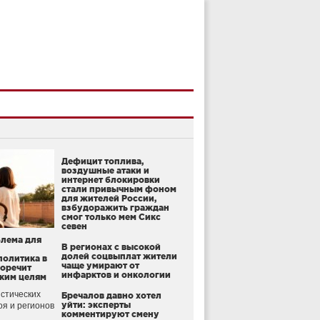
Дефицит топлива,
воздушные атаки и
интернет блокировки
стали привычным фоном
для жителей России,
взбудоражить граждан
смог только мем Сикс
севен
блема для
В регионах с высокой
долей соцвыплат жители
политика в
чаще умирают от
воречит
инфарктов и онкологии
ким целям
стических
Бречалов давно хотел
уйти: эксперты
оя и регионов
комментируют смену