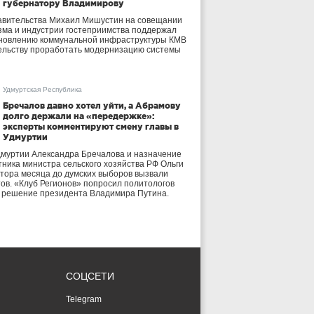
губернатору Владимирову
авительства Михаил Мишустин на совещании
зма и индустрии гостеприимства поддержал
бновлению коммунальной инфраструктуры КМВ
ельству проработать модернизацию системы
Удмуртская Республика
Бречалов давно хотел уйти, а Абрамову
долго держали на «передержке»:
эксперты комментируют смену главы в
Удмуртии
дмуртии Александра Бречалова и назначение
тника министра сельского хозяйства РФ Ольги
тора месяца до думских выборов вызвали
тов. «Клуб Регионов» попросил политологов
е решение президента Владимира Путина.
СОЦСЕТИ
Telegram