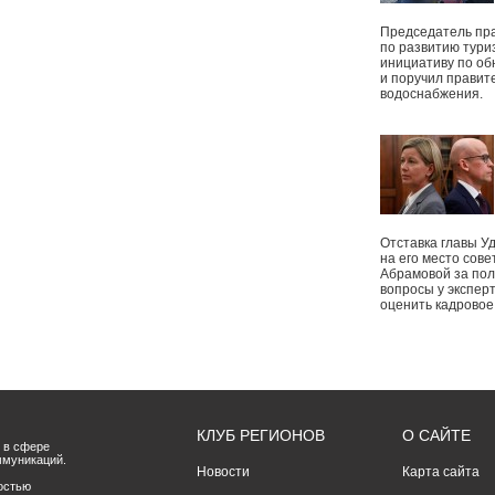
Председатель пр
по развитию тури
инициативу по о
и поручил правит
водоснабжения.
Отставка главы У
на его место сове
Абрамовой за пол
вопросы у экспер
оценить кадрово
КЛУБ РЕГИОНОВ
О САЙТЕ
 в сфере
ммуникаций.
Новости
Карта сайта
остью