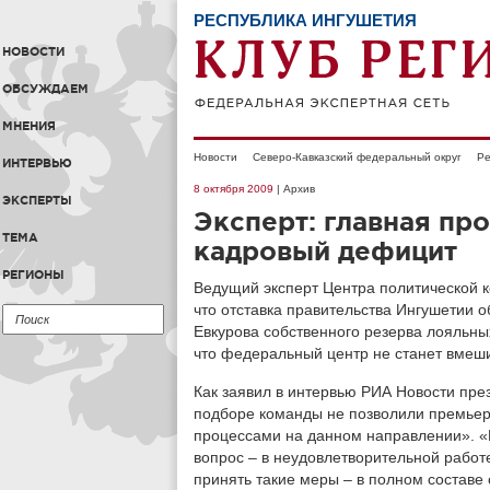
РЕСПУБЛИКА ИНГУШЕТИЯ
НОВОСТИ
ОБСУЖДАЕМ
МНЕНИЯ
Новости
Северо-Кавказский федеральный округ
Ре
ИНТЕРВЬЮ
8 октября 2009
| Архив
ЭКСПЕРТЫ
Эксперт: главная пр
ТЕМА
кадровый дефицит
РЕГИОНЫ
Ведущий эксперт Центра политической к
что отставка правительства Ингушетии 
Евкурова собственного резерва лояльных
что федеральный центр не станет вмеши
Как заявил в интервью РИА Новости пре
подборе команды не позволили премьер
процессами на данном направлении». «
вопрос – в неудовлетворительной работ
принять такие меры – в полном составе 