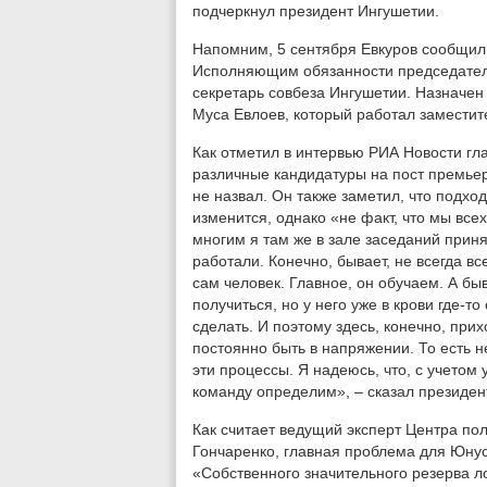
подчеркнул президент Ингушетии.
Напомним, 5 сентября Евкуров сообщил 
Исполняющим обязанности председателя
секретарь совбеза Ингушетии. Назначен 
Муса Евлоев, который работал заместит
Как отметил в интервью РИА Новости гл
различные кандидатуры на пост премье
не назвал. Он также заметил, что подхо
изменится, однако «не факт, что мы все
многим я там же в зале заседаний приня
работали. Конечно, бывает, не всегда вс
сам человек. Главное, он обучаем. А бы
получиться, но у него уже в крови где-то 
сделать. И поэтому здесь, конечно, при
постоянно быть в напряжении. То есть н
эти процессы. Я надеюсь, что, с учетом
команду определим», – сказал президен
Как считает ведущий эксперт Центра по
Гончаренко, главная проблема для Юнус
«Собственного значительного резерва ло