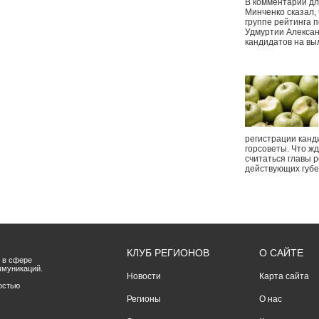
В комментарии дл
Минченко сказал,
группе рейтинга п
Удмуртии Алексан
кандидатов на вы
регистрации канд
горсоветы. Что ж
считаться главы р
действующих губ
КЛУБ РЕГИОНОВ
О САЙТЕ
 в сфере
ммуникаций.
Новости
Карта сайта
остью
Регионы
О нас