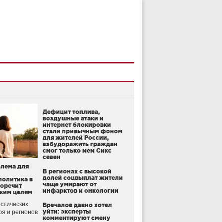
Дефицит топлива,
воздушные атаки и
интернет блокировки
стали привычным фоном
для жителей России,
взбудоражить граждан
смог только мем Сикс
севен
блема для
В регионах с высокой
долей соцвыплат жители
политика в
чаще умирают от
воречит
инфарктов и онкологии
ким целям
стических
Бречалов давно хотел
уйти: эксперты
оя и регионов
комментируют смену