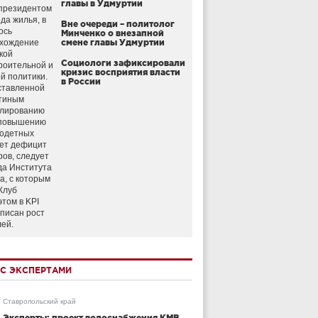
главы в Удмуртии
президентом
да жилья, в
Вне очереди – политолог
ось
Минченко о внезапной
схождение
смене главы Удмуртии
кой
Социологи зафиксировали
роительной и
кризис восприятия власти
й политики.
в России
ставленной
тиным
улированию
 повышению
годетных
ет дефицит
ров, следует
да Института
а, с которым
Клуб
этом в KPI
аписан рост
лей.
С ЭКСПЕРТАМИ
Ставропольский край
Эксперты: проект водоснабжения КМВ