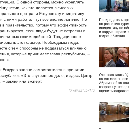
итуации. С одной стороны, можно укреплять
гушетии, как это делается в силовых
ерального центра, и Евкуров эту инициативу
н с ними работал, тут все вполне логично. Но
Председатель пр
по развитию тури
в в правительство, потому что эффективность
инициативу по о
рантируется, если люди будут не встроены в
и поручил правит
водоснабжения.
триэлитных взаимодействий. Традиционное
рировать этот фактор. Необходимы люди,
есте с тем способны не поддаваться влиянию
ния, которые принимает глава республики», –
онов».
к Евкуров вполне самостоятелен в принятии
Отставка главы У
еспублики. «Это внутреннее дело, и здесь Центр
на его место сове
, – заключила эксперт.
Абрамовой за пол
вопросы у экспер
© www.club-rf.ru
оценить кадрово