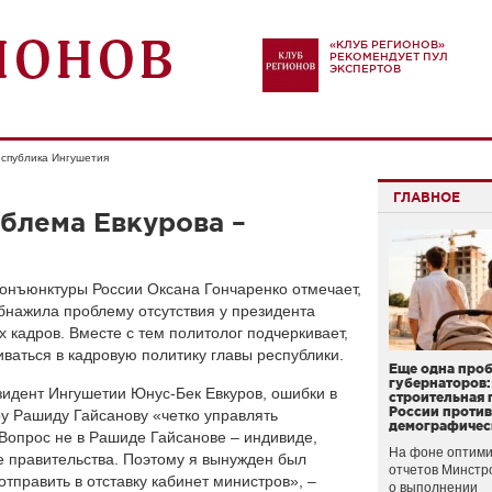
«КЛУБ РЕГИОНОВ»
РЕКОМЕНДУЕТ ПУЛ
ЭКСПЕРТОВ
спублика Ингушетия
ГЛАВНОЕ
облема Евкурова –
онъюнктуры России Оксана Гончаренко отмечает,
обнажила проблему отсутствия у президента
 кадров. Вместе с тем политолог подчеркивает,
ваться в кадровую политику главы республики.
Еще одна про
губернаторов:
зидент Ингушетии Юнус-Бек Евкуров, ошибки в
строительная 
России проти
у Рашиду Гайсанову «четко управлять
демографичес
Вопрос не в Рашиде Гайсанове – индивиде,
На фоне оптими
е правительства. Поэтому я вынужден был
отчетов Минстр
отправить в отставку кабинет министров», –
о выполнении