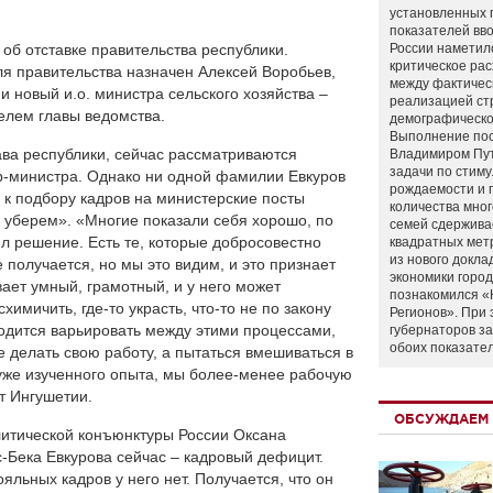
установленных 
показателей вво
об отставке правительства республики.
России наметил
критическое ра
 правительства назначен Алексей Воробьев,
между фактичес
и новый и.о. министра сельского хозяйства –
реализацией ст
елем главы ведомства.
демографическо
Выполнение по
ава республики, сейчас рассматриваются
Владимиром Пу
задачи по стим
р-министра. Однако ни одной фамилии Евкуров
рождаемости и
д к подбору кадров на министерские посты
количества мно
х уберем». «Многие показали себя хорошо, по
семей сдержива
л решение. Есть те, которые добросовестно
квадратных мет
из нового докла
е получается, но мы это видим, и это признает
экономики город
вает умный, грамотный, и у него может
познакомился «
схимичить, где-то украсть, что-то не по закону
Регионов». При 
ходится варьировать между этими процессами,
губернаторов з
обоих показате
е делать свою работу, а пытаться вмешиваться в
 уже изученного опыта, мы более-менее рабочую
т Ингушетии.
ОБСУЖДАЕМ 
литической конъюнктуры России Оксана
-Бека Евкурова сейчас – кадровый дефицит.
яльных кадров у него нет. Получается, что он