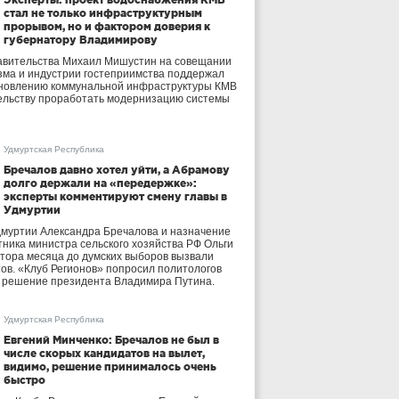
стал не только инфраструктурным
прорывом, но и фактором доверия к
губернатору Владимирову
авительства Михаил Мишустин на совещании
зма и индустрии гостеприимства поддержал
бновлению коммунальной инфраструктуры КМВ
ельству проработать модернизацию системы
Удмуртская Республика
Бречалов давно хотел уйти, а Абрамову
долго держали на «передержке»:
эксперты комментируют смену главы в
Удмуртии
дмуртии Александра Бречалова и назначение
тника министра сельского хозяйства РФ Ольги
тора месяца до думских выборов вызвали
тов. «Клуб Регионов» попросил политологов
е решение президента Владимира Путина.
Удмуртская Республика
Евгений Минченко: Бречалов не был в
числе скорых кандидатов на вылет,
видимо, решение принималось очень
быстро