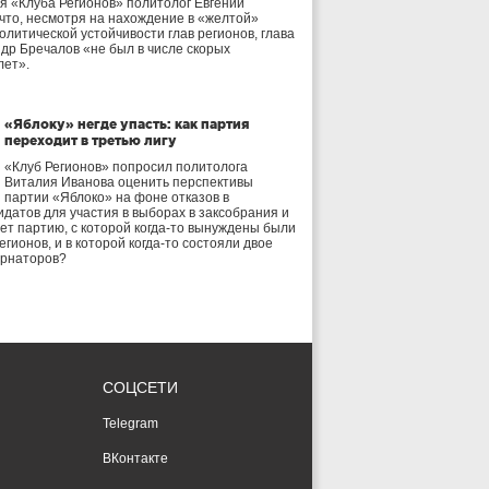
я «Клуба Регионов» политолог Евгений
 что, несмотря на нахождение в «желтой»
олитической устойчивости глав регионов, глава
др Бречалов «не был в числе скорых
лет».
«Яблоку» негде упасть: как партия
переходит в третью лигу
«Клуб Регионов» попросил политолога
Виталия Иванова оценить перспективы
партии «Яблоко» на фоне отказов в
идатов для участия в выборах в заксобрания и
дет партию, с которой когда-то вынуждены были
егионов, и в которой когда-то состояли двое
ернаторов?
СОЦСЕТИ
Telegram
ВКонтакте