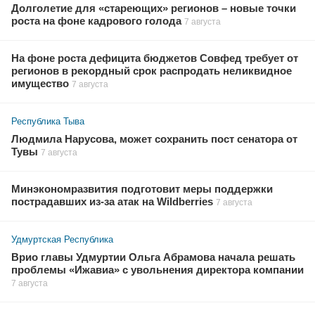
Долголетие для «стареющих» регионов – новые точки
роста на фоне кадрового голода
7 августа
На фоне роста дефицита бюджетов Совфед требует от
регионов в рекордный срок распродать неликвидное
имущество
7 августа
Республика Тыва
Людмила Нарусова, может сохранить пост сенатора от
Тувы
7 августа
Минэкономразвития подготовит меры поддержки
пострадавших из-за атак на Wildberries
7 августа
Удмуртская Республика
Врио главы Удмуртии Ольга Абрамова начала решать
проблемы «Ижавиа» с увольнения директора компании
7 августа