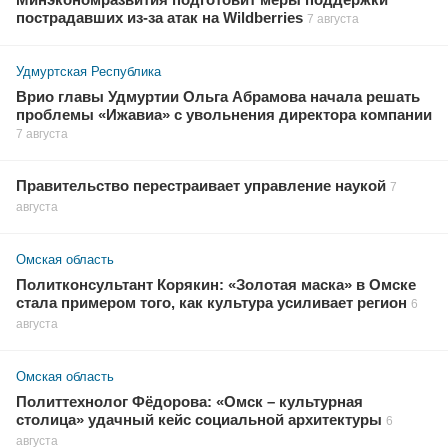
Минэкономразвития подготовит меры поддержки
пострадавших из-за атак на Wildberries
7 августа
Удмуртская Республика
Врио главы Удмуртии Ольга Абрамова начала решать
проблемы «Ижавиа» с увольнения директора компании
7 августа
Правительство перестраивает управление наукой
7
августа
Омская область
Политконсультант Корякин: «Золотая маска» в Омске
стала примером того, как культура усиливает регион
6
августа
Омская область
Политтехнолог Фёдорова: «Омск – культурная
столица» удачный кейс социальной архитектуры
6
августа