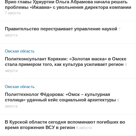
Врио главы Удмуртии Ольга Абрамова начала решать
проблемы «Ижавиа» с увольнения директора компании
7 августа
Правительство перестраивает управление наукой
7
августа
Омская область
Политконсультант Корякин: «Золотая маска» в Омске
стала примером того, как культура усиливает регион
6
августа
Омская область
Политтехнолог Фёдорова: «Омск – культурная
столица» удачный кейс социальной архитектуры
6
августа
В Курской области сегодня вспоминают погибших во
время вторжения ВСУ в регион
6 августа