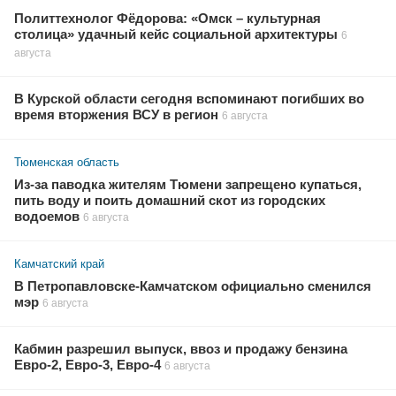
Политтехнолог Фёдорова: «Омск – культурная
столица» удачный кейс социальной архитектуры
6
августа
В Курской области сегодня вспоминают погибших во
время вторжения ВСУ в регион
6 августа
Тюменская область
Из-за паводка жителям Тюмени запрещено купаться,
пить воду и поить домашний скот из городских
водоемов
6 августа
Камчатский край
В Петропавловске-Камчатском официально сменился
мэр
6 августа
Кабмин разрешил выпуск, ввоз и продажу бензина
Евро-2, Евро-3, Евро-4
6 августа