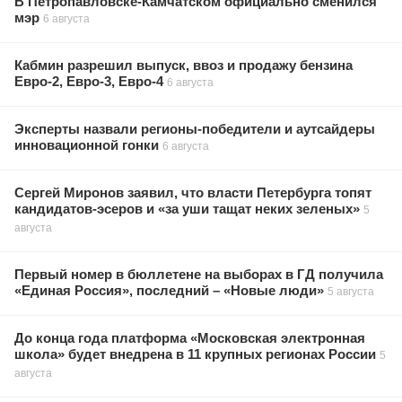
В Петропавловске-Камчатском официально сменился
мэр
6 августа
Кабмин разрешил выпуск, ввоз и продажу бензина
Евро-2, Евро-3, Евро-4
6 августа
Эксперты назвали регионы-победители и аутсайдеры
инновационной гонки
6 августа
Сергей Миронов заявил, что власти Петербурга топят
кандидатов-эсеров и «за уши тащат неких зеленых»
5
августа
Первый номер в бюллетене на выборах в ГД получила
«Единая Россия», последний – «Новые люди»
5 августа
До конца года платформа «Московская электронная
школа» будет внедрена в 11 крупных регионах России
5
августа