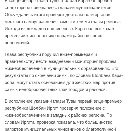
В конце января глава Тувы Шолбан Кара-оол провел
селекторное совещание с главами муниципалитетов.
Обсуждались итоги проверок деятельности органов
местного самоуправления заместителями главы региона.
Исходя из докладов подчиненных Кара-оол высказал
претензии к исполнению главами районов своих
полномочий.
Глава республики поручил вице-премьерам и
правительству вести ежедневный мониторинг проблем
жизнеобеспечения в муниципальных образованиях. Его
результаты по окончании зимы, по словам Шолбана Кара-
оола, могут стать основанием для жестких мер против
самых недобросовестных глав городов и районов.
В исполнение указаний главы Тувы первый вице-премьер
республики Шолбан Иргит проверил положение с
жизнеобеспечением в западных районах региона. По
словам Иргита, проверка показала, что большинство
рапортов муниципальных чиновников о благополучной