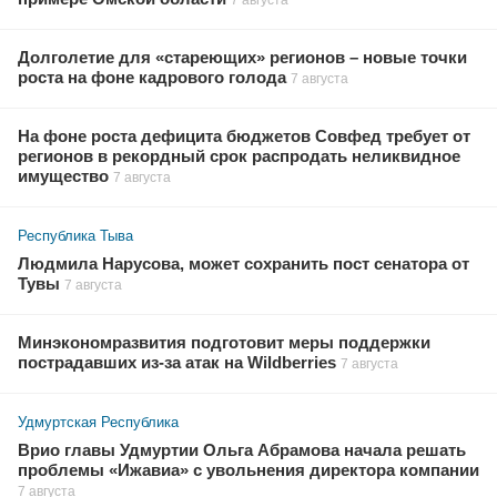
7 августа
Долголетие для «стареющих» регионов – новые точки
роста на фоне кадрового голода
7 августа
На фоне роста дефицита бюджетов Совфед требует от
регионов в рекордный срок распродать неликвидное
имущество
7 августа
Республика Тыва
Людмила Нарусова, может сохранить пост сенатора от
Тувы
7 августа
Минэкономразвития подготовит меры поддержки
пострадавших из-за атак на Wildberries
7 августа
Удмуртская Республика
Врио главы Удмуртии Ольга Абрамова начала решать
проблемы «Ижавиа» с увольнения директора компании
7 августа