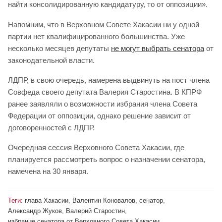
найти консолидированную кандидатуру, то от оппозиции».
Напомним, что в Верховном Совете Хакасии ни у одной
партии нет квалифицированного большинства. Уже
несколько месяцев депутаты
не могут выбрать сенатора
от
законодательной власти.
ЛДПР, в свою очередь, намерена выдвинуть на пост члена
Совфеда своего депутата Валерия Старостина. В КПРФ
ранее заявляли о возможности избрания члена Совета
Федерации от оппозиции, однако решение зависит от
договоренностей с ЛДПР.
Очередная сессия Верховного Совета Хакасии, где
планируется рассмотреть вопрос о назначении сенатора,
намечена на 30 января.
Теги:
глава Хакасии
,
Валентин Коновалов
,
сенатор
,
Александр Жуков
,
Валерий Старостин
,
избрание сенатора от Верховного Совета Хакасии