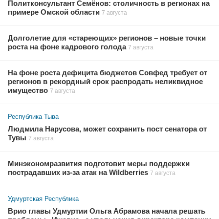
Политконсультант Семёнов: столичность в регионах на
примере Омской области
7 августа
Долголетие для «стареющих» регионов – новые точки
роста на фоне кадрового голода
7 августа
На фоне роста дефицита бюджетов Совфед требует от
регионов в рекордный срок распродать неликвидное
имущество
7 августа
Республика Тыва
Людмила Нарусова, может сохранить пост сенатора от
Тувы
7 августа
Минэкономразвития подготовит меры поддержки
пострадавших из-за атак на Wildberries
7 августа
Удмуртская Республика
Врио главы Удмуртии Ольга Абрамова начала решать