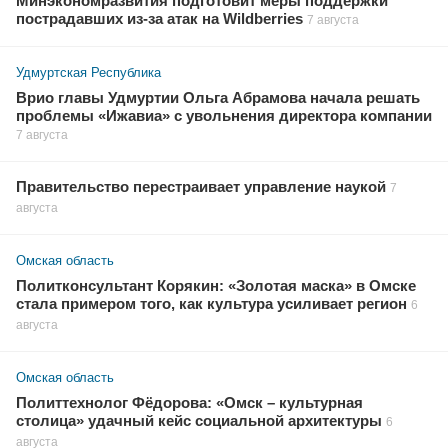
Минэкономразвития подготовит меры поддержки
пострадавших из-за атак на Wildberries
7 августа
Удмуртская Республика
Врио главы Удмуртии Ольга Абрамова начала решать
проблемы «Ижавиа» с увольнения директора компании
7 августа
Правительство перестраивает управление наукой
7
августа
Омская область
Политконсультант Корякин: «Золотая маска» в Омске
стала примером того, как культура усиливает регион
6
августа
Омская область
Политтехнолог Фёдорова: «Омск – культурная
столица» удачный кейс социальной архитектуры
6
августа