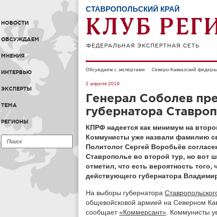
СТАВРОПОЛЬСКИЙ КРАЙ
НОВОСТИ
ОБСУЖДАЕМ
МНЕНИЯ
Обсуждаем с экспертами
Северо-Кавказский федера
ИНТЕРВЬЮ
2 апреля 2019
ЭКСПЕРТЫ
Генерал Соболев пре
ТЕМА
губернатора Ставро
РЕГИОНЫ
КПРФ надеется как минимум на второ
Коммунисты уже назвали фамилию св
Политолог Сергей Воробьёв согласен
Ставрополье во второй тур, но вот ша
отметил, что есть вероятность того,
действующего губернатора Владими
На выборы губернатора
Ставропольског
общевойсковой армией на Северном Кав
сообщает
«Коммерсант»
. Коммунисты у