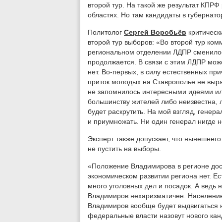
второй тур. На такой же результат КПРФ
областях. Но там кандидаты в губернато
Политолог
Сергей Воробьёв
критически
второй тур выборов: «Во второй тур комм
региональном отделении ЛДПР сменилос
продолжается. В связи с этим ЛДПР мож
нет. Во-первых, в силу естественных пр
приток молодых на Ставрополье не выра
не запомнилось интересными идеями ил
большинству жителей либо неизвестна, 
будет раскрутить. На мой взгляд, генер
и приумножать. Ни один генерал нигде 
Эксперт также допускает, что нынешне
не пустить на выборы.
«Положение Владимирова в регионе дос
экономическом развитии региона нет. Е
много уголовных дел и посадок. А ведь 
Владимиров нехаризматичен. Население 
Владимиров вообще будет выдвигаться н
федеральные власти назовут нового канд