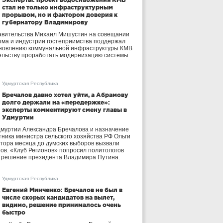
стал не только инфраструктурным
прорывом, но и фактором доверия к
губернатору Владимирову
авительства Михаил Мишустин на совещании
зма и индустрии гостеприимства поддержал
бновлению коммунальной инфраструктуры КМВ
ельству проработать модернизацию системы
Удмуртская Республика
Бречалов давно хотел уйти, а Абрамову
долго держали на «передержке»:
эксперты комментируют смену главы в
Удмуртии
дмуртии Александра Бречалова и назначение
тника министра сельского хозяйства РФ Ольги
тора месяца до думских выборов вызвали
тов. «Клуб Регионов» попросил политологов
е решение президента Владимира Путина.
Удмуртская Республика
Евгений Минченко: Бречалов не был в
числе скорых кандидатов на вылет,
видимо, решение принималось очень
быстро