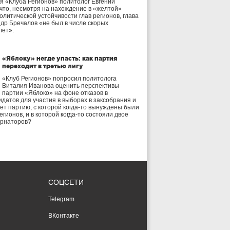
я «Клуба Регионов» политолог Евгений
 что, несмотря на нахождение в «желтой»
олитической устойчивости глав регионов, глава
др Бречалов «не был в числе скорых
лет».
«Яблоку» негде упасть: как партия
переходит в третью лигу
«Клуб Регионов» попросил политолога
Виталия Иванова оценить перспективы
партии «Яблоко» на фоне отказов в
идатов для участия в выборах в заксобрания и
дет партию, с которой когда-то вынуждены были
егионов, и в которой когда-то состояли двое
ернаторов?
СОЦСЕТИ
Telegram
ВКонтакте