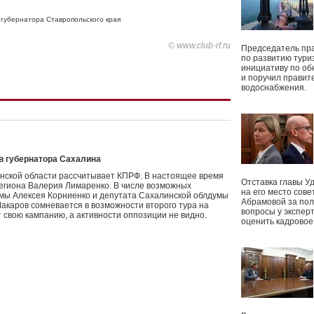
губернатора Ставропольского края
© www.club-rf.ru
Председатель пр
по развитию тури
инициативу по о
и поручил правит
водоснабжения.
в губернатора Сахалина
инской области рассчитывает КПРФ. В настоящее время
Отставка главы У
региона Валерия Лимаренко. В числе возможных
на его место сове
мы Алексея Корниенко и депутата Сахалинской облдумы
Абрамовой за пол
акаров сомневается в возможности второго тура на
вопросы у экспер
 свою кампанию, а активности оппозиции не видно.
оценить кадрово