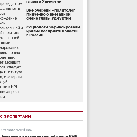
главы в Удмуртии
президентом
да жилья, в
Вне очереди – политолог
ось
Минченко о внезапной
схождение
смене главы Удмуртии
кой
Социологи зафиксировали
роительной и
кризис восприятия власти
й политики.
в России
ставленной
тиным
улированию
 повышению
годетных
ет дефицит
ров, следует
да Института
а, с которым
Клуб
этом в KPI
аписан рост
лей.
С ЭКСПЕРТАМИ
Ставропольский край
Эксперты: проект водоснабжения КМВ