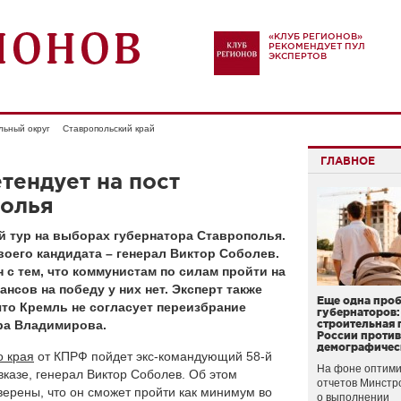
«КЛУБ РЕГИОНОВ»
РЕКОМЕНДУЕТ ПУЛ
ЭКСПЕРТОВ
льный округ
Ставропольский край
ГЛАВНОЕ
тендует на пост
полья
й тур на выборах губернатора Ставрополья.
оего кандидата – генерал Виктор Соболев.
 с тем, что коммунистам по силам пройти на
нсов на победу у них нет. Эксперт также
Еще одна про
 что Кремль не согласует переизбрание
губернаторов:
ра Владимирова.
строительная 
России проти
демографичес
о края
от КПРФ пойдет экс-командующий 58-й
На фоне оптими
казе, генерал Виктор Соболев. Об этом
отчетов Минстр
верены, что он сможет пройти как минимум во
о выполнении