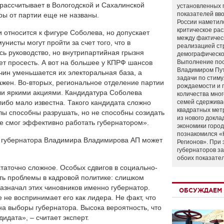
 рассчитывает в Вологодской и Сахалинской
установленных 
показателей вво
ры от партии еще не названы.
России наметил
критическое ра
 относится к фигуре Соболева, но допускает
между фактичес
унисты могут пройти за счет того, что в
реализацией ст
ь руководство, но внутрипартийная грызня
демографическо
ет просесть. А вот на большее у КПРФ шансов
Выполнение по
Владимиром Пу
ичин уменьшается их электоральная база, а
задачи по стим
жен. Во-вторых, региональное отделение партии
рождаемости и
и яркими акциями. Кандидатура Соболева
количества мно
либо мало известна. Такого кандидата сложно
семей сдержива
квадратных мет
алы способны разрушать, но не способны созидать
из нового докла
не смог эффективно работать губернатором».
экономики город
познакомился «
го губернатора Владимира Владимирова АП может
Регионов». При 
губернаторов з
обоих показате
таточно сложное. Особых сдвигов в социально-
сть проблемы в кадровой политике: слишком
назначал этих чиновников именно губернатор.
ОБСУЖДАЕМ 
не воспринимает его как лидера. Не факт, что
а выборы губернатора. Высока вероятность, что
идата», – считает эксперт.