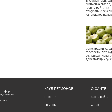
В комментарии дл
Минченко сказал,
группе рейтинга п
Удмуртии Алексан
кандидатов на вы
регистрации канд
горсоветы. Что ж
считаться главы р
действующих губ
КЛУБ РЕГИОНОВ
О САЙТЕ
 в сфере
ммуникаций.
Новости
Карта сайта
остью
Регионы
О нас