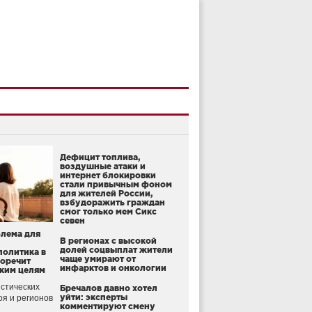
Дефицит топлива,
воздушные атаки и
интернет блокировки
стали привычным фоном
для жителей России,
взбудоражить граждан
смог только мем Сикс
севен
блема для
В регионах с высокой
долей соцвыплат жители
политика в
чаще умирают от
воречит
инфарктов и онкологии
ким целям
стических
Бречалов давно хотел
уйти: эксперты
оя и регионов
комментируют смену