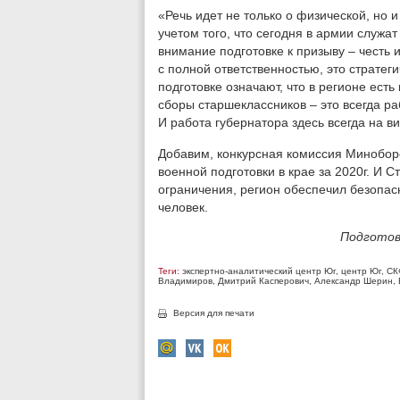
«Речь идет не только о физической, но 
учетом того, что сегодня в армии служат
внимание подготовке к призыву – честь и
с полной ответственностью, это стратег
подготовке означают, что в регионе ест
сборы старшеклассников – это всегда ра
И работа губернатора здесь всегда на в
Добавим, конкурсная комиссия Минобор
военной подготовки в крае за 2020г. И С
ограничения, регион обеспечил безопас
человек.
Подготов
Теги:
экспертно-аналитический центр Юг
,
центр Юг
,
СК
Владимиров
,
Дмитрий Касперович
,
Александр Шерин
,
Версия для печати