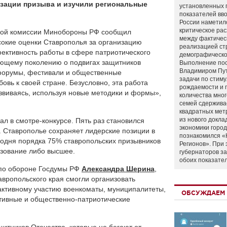
изации призыва и изучили региональные
установленных 
показателей вво
России наметил
критическое ра
сной комиссии Минобороны РФ сообщил
между фактичес
окие оценки Ставрополья за организацию
реализацией ст
ктивность работы в сфере патриотического
демографическо
ющему поколению о подвигах защитников
Выполнение по
Владимиром Пу
форумы, фестивали и общественные
задачи по стим
вь к своей стране. Безусловно, эта работа
рождаемости и
азвиваясь, используя новые методики и формы»,
количества мно
семей сдержива
квадратных мет
из нового докла
вал в смотре-конкурсе. Пять раз становился
экономики город
. Ставрополье сохраняет лидерские позиции в
познакомился «
егодня порядка 75% ставропольских призывников
Регионов». При 
зование либо высшее.
губернаторов з
обоих показате
 по обороне Госдумы РФ
Александра Шерина
,
авропольского края смогли организовать
 активному участию военкоматы, муниципалитеты,
ОБСУЖДАЕМ 
тивные и общественно-патриотические