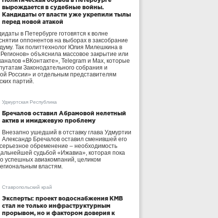
вырождается в судебные войны.
Кандидаты от власти уже укрепили тылы
перед новой атакой
идаты в Петербурге готовятся к волне
 снятии оппонентов на выборах в заксобрание
осдуму. Так политтехнолог Юлия Милешкина в
 Регионов» объяснила массовое закрытие или
аналов «ВКонтакте», Telegram и Max, которые
утатам Законодательного собрания и
ой России» и отдельным представителям
ских партий.
Удмуртская Республика
Бречалов оставил Абрамовой нелетный
актив и имиджевую проблему
Внезапно ушедший в отставку глава Удмуртии
Александр Бречалов оставил сменившей его
 серьезное обременение – необходимость
дальнейшей судьбой «Ижавиа», которая пока
ло успешных авиакомпаний, целиком
егиональным властям.
Ставропольский край
Эксперты: проект водоснабжения КМВ
стал не только инфраструктурным
прорывом, но и фактором доверия к