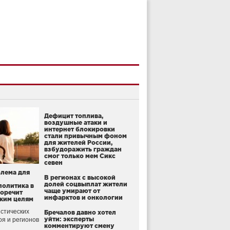
Дефицит топлива,
воздушные атаки и
интернет блокировки
стали привычным фоном
для жителей России,
взбудоражить граждан
смог только мем Сикс
севен
блема для
В регионах с высокой
долей соцвыплат жители
политика в
чаще умирают от
воречит
инфарктов и онкологии
ким целям
стических
Бречалов давно хотел
уйти: эксперты
оя и регионов
комментируют смену