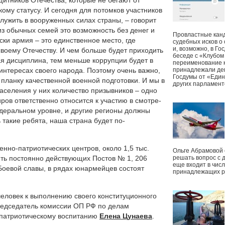
щитников Отечества, которые не бегают от
кому статусу. И сегодня для потомков участников
лужить в вооруженных силах страны, – говорит
из обычных семей это возможность без денег и
Провластные канд
ски армия – это единственное место, где
судебных исков о
и, возможно, в Г
своему Отечеству. И чем больше будет приходить
беседе с «Клубом
ая дисциплина, тем меньше коррупции будет в
переименование к
интересах своего народа. Поэтому очень важно,
принадлежали деп
Госдумы от «Един
планку качественной военной подготовки. И мы в
других парламент
населения у них количество призывников – одно
ров ответственно относится к участию в смотре-
едеральном уровне, и другие регионы должны
 такие ребята, наша страна будет по-
нно-патриотических центров, около 1,5 тыс.
Ольге Абрамовой
ять постоянно действующих Постов № 1, 206
решать вопрос с 
еще входит в чис
 Боевой славы, в рядах юнармейцев состоят
принадлежащих р
еловек к выполнению своего конституционного
председатель комиссии ОП РФ по делам
 патриотическому воспитанию
Елена Цунаева
.