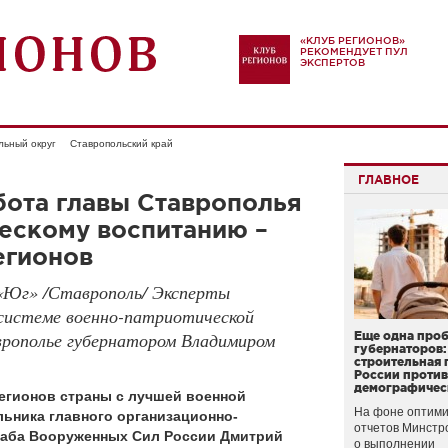
«КЛУБ РЕГИОНОВ»
РЕКОМЕНДУЕТ ПУЛ
ЭКСПЕРТОВ
льный округ
Ставропольский край
ГЛАВНОЕ
бота главы Ставрополья
ескому воспитанию –
егионов
«Юг» /Ставрополь/ Эксперты
 системе военно-патриотической
врополье губернатором Владимиром
Еще одна про
губернаторов:
строительная 
России проти
демографичес
егионов страны с лучшей военной
На фоне оптими
льника главного организационно-
отчетов Минстр
таба Вооруженных Сил России Дмитрий
о выполнении