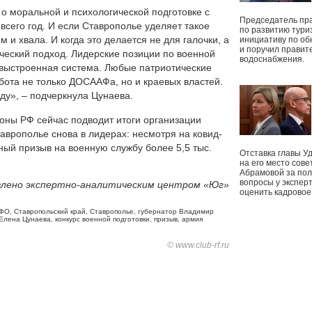
и о моральной и психологической подготовке с
Председатель пр
 всего год. И если Ставрополье уделяет такое
по развитию тури
м и хвала. И когда это делается не для галочки, а
инициативу по о
и поручил правит
ический подход. Лидерские позиции по военной
водоснабжения.
ь выстроенная система. Любые патриотические
бота не только ДОСААФа, но и краевых властей.
иду», – подчеркнула Цунаева.
оны РФ сейчас подводит итоги организации
таврополье снова в лидерах: несмотря на ковид-
ный призыв на военную службу более 5,5 тыс.
Отставка главы У
на его место сове
Абрамовой за пол
вопросы у экспер
лено экспертно-аналитическим центром «Юг»
оценить кадрово
ФО
,
Ставропольский край
,
Ставрополье
,
губернатор Владимир
Елена Цунаева
,
конкурс военной подготовки
,
призыв
,
армия
© www.club-rf.ru