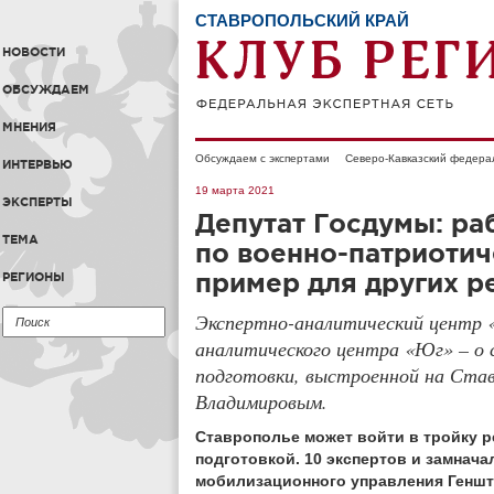
СТАВРОПОЛЬСКИЙ КРАЙ
НОВОСТИ
ОБСУЖДАЕМ
МНЕНИЯ
Обсуждаем с экспертами
Северо-Кавказский федера
ИНТЕРВЬЮ
19 марта 2021
ЭКСПЕРТЫ
Депутат Госдумы: ра
ТЕМА
по военно-патриотич
пример для других р
РЕГИОНЫ
Экспертно-аналитический центр 
аналитического центра «Юг» – о
подготовки, выстроенной на Ста
Владимировым.
Ставрополье может войти в тройку р
подготовкой. 10 экспертов и замнача
мобилизационного управления Генш