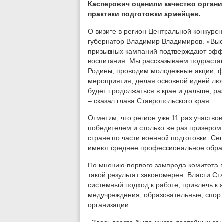
Касперович оценили качество орган
практики подготовки армейцев.
О визите в регион Центральной конкур
губернатор Владимир Владимиров. «Выс
призывных кампаний подтверждают эффе
воспитания. Мы рассказываем подраста
Родины, проводим молодежные акции, 
мероприятия, делая основной идеей любо
будет продолжаться в крае и дальше, р
– сказал глава
Ставропольского края
.
Отметим, что регион уже 11 раз участво
победителем и столько же раз призером
стране по части военной подготовки. С
имеют среднее профессиональное обра
По мнению первого зампреда комитета
такой результат закономерен. Власти Ст
системный подход к работе, привлечь к
медучреждения, образовательные, спор
организации.