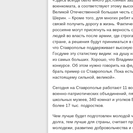
«Здесь всегда было много достойных за
военкомата, а соответствуют этому высо
Великой Отечественной большая честь с
Шерин. – Кроме того, для многих ребят 
связей получить дорогу в жизнь. Фактиче
россияне могут присягнуть на верность 
людей во власть после армии, где строг
стране, а решения будут приниматься в 
что Ставрополье поддерживает высокую 
Госдуме эту статистику видим: на душу 
из самых больших. Хорошо, что Владими
конкурсе. Об этом нужно говорить на ф
брать пример со Ставрополья. Пока есть
настоящему сильной, великой».
Сегодня на Ставрополье работают 11 вое
военно-патриотических объединений, п
школьных музеев, 340 комнат и уголков
более 17 тыс. подростков.
Чем лучше будет подготовлен молодой ч
долга, тем лучше для страны, считает 
молодежи, развитию добровольчества и