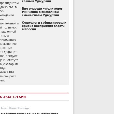
главы в Удмуртии
президентом
да жилья, в
Вне очереди – политолог
ось
Минченко о внезапной
схождение
смене главы Удмуртии
кой
Социологи зафиксировали
роительной и
кризис восприятия власти
й политики.
в России
ставленной
тиным
улированию
 повышению
годетных
ет дефицит
ров, следует
да Института
а, с которым
Клуб
этом в KPI
аписан рост
лей.
С ЭКСПЕРТАМИ
Город Санкт-Петербург
Политическая борьба в Петербурге