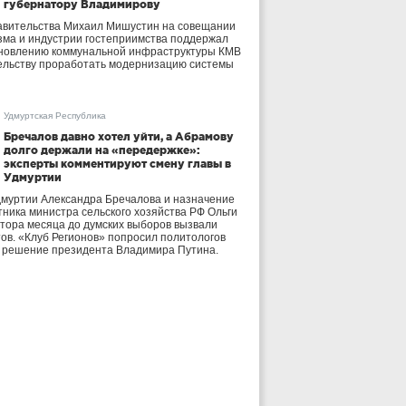
губернатору Владимирову
авительства Михаил Мишустин на совещании
зма и индустрии гостеприимства поддержал
бновлению коммунальной инфраструктуры КМВ
ельству проработать модернизацию системы
Удмуртская Республика
Бречалов давно хотел уйти, а Абрамову
долго держали на «передержке»:
эксперты комментируют смену главы в
Удмуртии
дмуртии Александра Бречалова и назначение
тника министра сельского хозяйства РФ Ольги
тора месяца до думских выборов вызвали
тов. «Клуб Регионов» попросил политологов
е решение президента Владимира Путина.