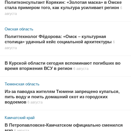
Политконсультант Корякин: «Золотая маска» в Омске
стала примером того, как культура усиливает регион
6
августа
Омская область
Политтехнолог Фёдорова: «Омск – культурная
столица» удачный кейс социальной архитектуры
6
августа
В Курской области сегодня вспоминают погибших во
время вторжения ВСУ в регион
6 августа
Тюменская область
Из-за паводка жителям Тюмени запрещено купаться,
пить воду и поить домашний скот из городских
водоемов
6 августа
Камчатский край
В Петропавловске-Камчатском официально сменился
мэр
6 августа