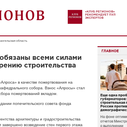
«КЛУБ РЕГИОНОВ»
РЕКОМЕНДУЕТ ПУЛ
ЭКСПЕРТОВ
ангельская область
ГЛАВНОЕ
 обязаны всеми силами
рению строительства
Алроса» в качестве пожертвования на
кафедрального собора. Взнос «Алросы» стал
бора пожертвований вкладом.
Еще одна про
губернаторов:
строительная 
едании попечительского совета фонда
России проти
демографичес
На фоне оптими
ентства архитектуры и градостроительства
отчетов Минстр
 завершено возведение стен первого этажа
о выполнении