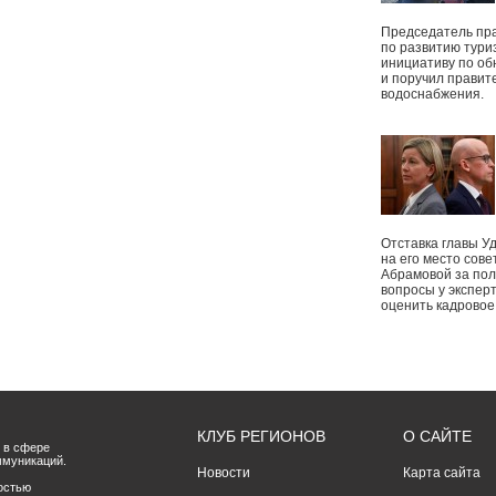
Председатель пр
по развитию тури
инициативу по о
и поручил правит
водоснабжения.
Отставка главы У
на его место сове
Абрамовой за пол
вопросы у экспер
оценить кадрово
КЛУБ РЕГИОНОВ
О САЙТЕ
 в сфере
ммуникаций.
Новости
Карта сайта
остью