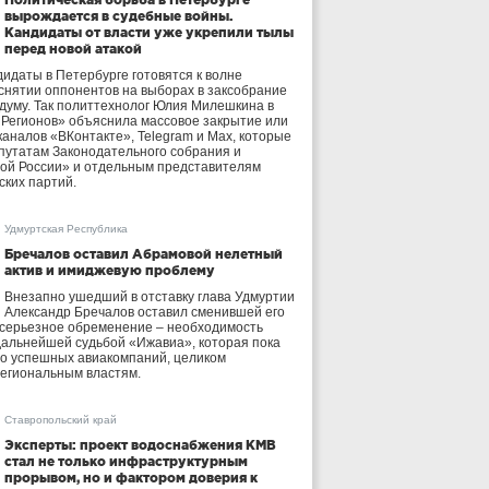
вырождается в судебные войны.
Кандидаты от власти уже укрепили тылы
перед новой атакой
идаты в Петербурге готовятся к волне
 снятии оппонентов на выборах в заксобрание
осдуму. Так политтехнолог Юлия Милешкина в
 Регионов» объяснила массовое закрытие или
аналов «ВКонтакте», Telegram и Max, которые
утатам Законодательного собрания и
ой России» и отдельным представителям
ских партий.
Удмуртская Республика
Бречалов оставил Абрамовой нелетный
актив и имиджевую проблему
Внезапно ушедший в отставку глава Удмуртии
Александр Бречалов оставил сменившей его
 серьезное обременение – необходимость
дальнейшей судьбой «Ижавиа», которая пока
ло успешных авиакомпаний, целиком
егиональным властям.
Ставропольский край
Эксперты: проект водоснабжения КМВ
стал не только инфраструктурным
прорывом, но и фактором доверия к