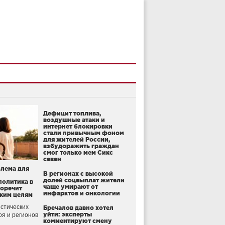
Дефицит топлива,
воздушные атаки и
интернет блокировки
стали привычным фоном
для жителей России,
взбудоражить граждан
смог только мем Сикс
севен
блема для
В регионах с высокой
долей соцвыплат жители
политика в
чаще умирают от
воречит
инфарктов и онкологии
ким целям
стических
Бречалов давно хотел
уйти: эксперты
оя и регионов
комментируют смену