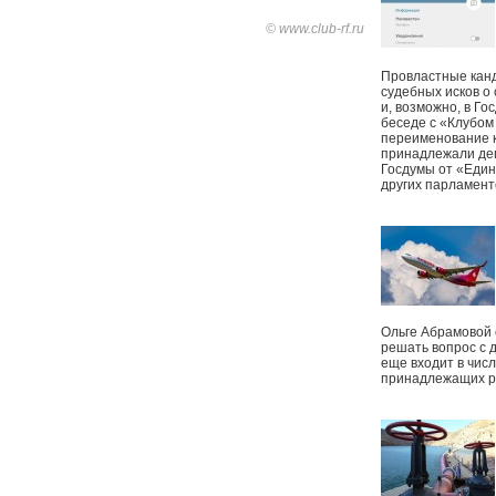
© www.club-rf.ru
Провластные канд
судебных исков о
и, возможно, в Г
беседе с «Клубом
переименование к
принадлежали деп
Госдумы от «Един
других парламент
Ольге Абрамовой
решать вопрос с 
еще входит в чис
принадлежащих р