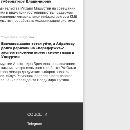
губернатору Владимирову
авительства Михаил Мишустин на совещании
зма и индустрии гостеприимства поддержал
бновлению коммунальной инфраструктуры КМВ
ельству проработать модернизацию системы
Удмуртская Республика
Бречалов давно хотел уйти, а Абрамову
долго держали на «передержке»:
эксперты комментируют смену главы в
Удмуртии
дмуртии Александра Бречалова и назначение
тника министра сельского хозяйства РФ Ольги
тора месяца до думских выборов вызвали
тов. «Клуб Регионов» попросил политологов
е решение президента Владимира Путина.
СОЦСЕТИ
Telegram