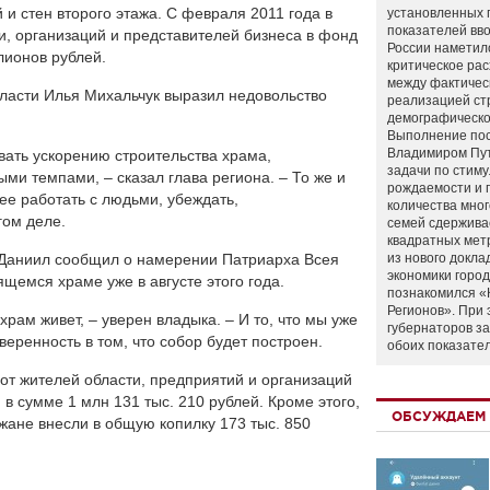
 и стен второго этажа. С февраля 2011 года в
установленных 
показателей вво
и, организаций и представителей бизнеса в фонд
России наметил
лионов рублей.
критическое ра
между фактичес
ласти Илья Михальчук выразил недовольство
реализацией ст
демографическо
Выполнение по
Владимиром Пу
ать ускорению строительства храма,
задачи по стим
ми темпами, – сказал глава региона. – То же и
рождаемости и
ее работать с людьми, убеждать,
количества мно
гом деле.
семей сдержива
квадратных мет
 Даниил сообщил о намерении Патриарха Всея
из нового докла
экономики город
щемся храме уже в августе этого года.
познакомился «
Регионов». При 
 храм живет, – уверен владыка. – И то, что мы уже
губернаторов з
веренность в том, что собор будет построен.
обоих показате
 от жителей области, предприятий и организаций
в сумме 1 млн 131 тыс. 210 рублей. Кроме этого,
ОБСУЖДАЕМ 
жане внесли в общую копилку 173 тыс. 850