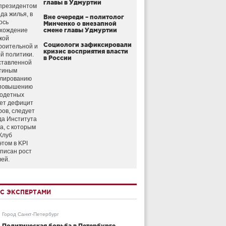
главы в Удмуртии
президентом
да жилья, в
Вне очереди – политолог
ось
Минченко о внезапной
схождение
смене главы Удмуртии
кой
Социологи зафиксировали
роительной и
кризис восприятия власти
й политики.
в России
ставленной
тиным
улированию
 повышению
годетных
ет дефицит
ров, следует
да Института
а, с которым
Клуб
этом в KPI
аписан рост
лей.
С ЭКСПЕРТАМИ
Город Санкт-Петербург
Политическая борьба в Петербурге