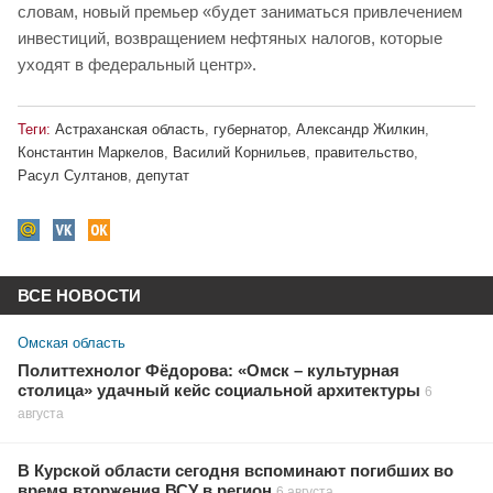
словам, новый премьер «будет заниматься привлечением
инвестиций, возвращением нефтяных налогов, которые
уходят в федеральный центр».
Теги:
Астраханская область
,
губернатор
,
Александр Жилкин
,
Константин Маркелов
,
Василий Корнильев
,
правительство
,
Расул Султанов
,
депутат
ВСЕ НОВОСТИ
Омская область
Политтехнолог Фёдорова: «Омск – культурная
столица» удачный кейс социальной архитектуры
6
августа
В Курской области сегодня вспоминают погибших во
время вторжения ВСУ в регион
6 августа