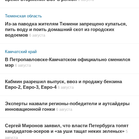
Тюменская область
Из-за паводка жителям Тюмени запрещено купаться,
пить воду и поить домашний скот из городских
водоемов
6 августа
Камчатский край
В Петропавловске-Камчатском официально сменился
мэр
6 августа
Кабмин разрешил выпуск, ввоз и продажу бензина
Евро-2, Евро-3, Евро-4
6 августа
Эксперты назвали регионы-победители и аутсайдеры
инновационной гонки
6 августа
Сергей Миронов заявил, что власти Петербурга топят
кандидатов-эсеров и «за уши тащат неких зеленых»
5
августа