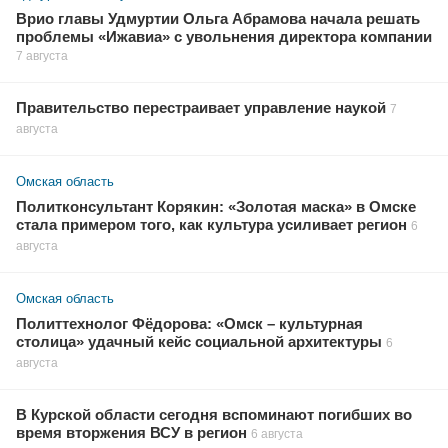
Врио главы Удмуртии Ольга Абрамова начала решать
проблемы «Ижавиа» с увольнения директора компании
7 августа
Правительство перестраивает управление наукой
7
августа
Омская область
Политконсультант Корякин: «Золотая маска» в Омске
стала примером того, как культура усиливает регион
6
августа
Омская область
Политтехнолог Фёдорова: «Омск – культурная
столица» удачный кейс социальной архитектуры
6
августа
В Курской области сегодня вспоминают погибших во
время вторжения ВСУ в регион
6 августа