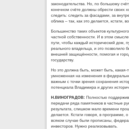
законодательства. Но, по большому счёту
конечном счёте должны обрести своих хо
следить: следить за фасадами, за внут
облика – так, как это делается, кстати, в
Большинство таких объектов культурного
частной собственности. И в этом смысле,
пути, чтобы каждый исторический дом, 
реального владельца, и это позволило б
внешней защищённости, помогая и городу
государству.
Но это должна быть, может быть, какая-
умноженная на изменения в федерально
важным с точки зрения сохранения истор
потенциала Владимира и других истори
Н.ВИНОГРАДОВ:
Полностью поддержива
передачи ряда памятников в частные ру
результата, слишком мало времени про
делается. Кстати говоря, в программе, о
всяком случае были прописаны, федерал
инвесторов. Нужно реализовывать.