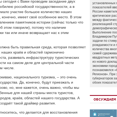
ы сегодня с Вами проводим заседание двух
установленных 
юбилею российской государственности, а в
показателей вво
имало участие большое количество наших
России наметил
критическое ра
 конечно, имеет своё особенное место. В этом
между фактичес
влением памятников истории (сейчас только что
реализацией ст
б этом говорили), потому что наличие
демографическо
и так или иначе возвращает нас к этим
Выполнение по
Владимиром Пу
задачи по стим
рождаемости и
олжна быть правильная среда, которая позволяет
количества мно
 наших краёв и областей гармонично
семей сдержива
ста, развивать инфраструктуру туристических
квадратных мет
из нового докла
ости на самом деле для центральной части
экономики город
м числе.
познакомился «
Регионов». При 
ркиваю, национального туризма, – это очень
губернаторов з
ударства. Да, конечно, будут приезжать и
обоих показате
рово, но, мне кажется, очень важно, чтобы мы
обенные для нашей страны места туристов,
родов, краёв, областей нашего государства. А
ОБСУЖДАЕМ 
создаёт такой драйвер развития.
 относитесь, что делается для восстановления