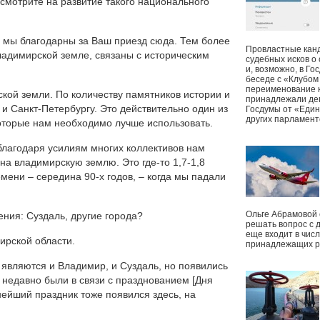
 смотрите на развитие такого национального
 мы благодарны за Ваш приезд сюда. Тем более
Провластные канд
владимирской земле, связаны с историческим
судебных исков о
.
и, возможно, в Г
беседе с «Клубом
переименование к
кой земли. По количеству памятников истории и
принадлежали деп
и Санкт-Петербургу. Это действительно один из
Госдумы от «Един
других парламент
которые нам необходимо лучше использовать.
 благодаря усилиям многих коллективов нам
 на владимирскую землю. Это где-то 1,7-1,8
мени – середина 90-х годов, – когда мы падали
Ольге Абрамовой
ния: Суздаль, другие города?
решать вопрос с 
еще входит в чис
ирской области.
принадлежащих р
 являются и Владимир, и Суздаль, но появились
ы недавно были в связи с празднованием [Дня
нейший праздник тоже появился здесь, на