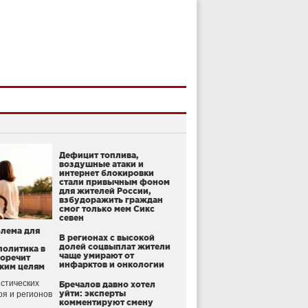
Дефицит топлива,
воздушные атаки и
интернет блокировки
стали привычным фоном
для жителей России,
взбудоражить граждан
смог только мем Сикс
севен
блема для
В регионах с высокой
долей соцвыплат жители
политика в
чаще умирают от
воречит
инфарктов и онкологии
ким целям
стических
Бречалов давно хотел
уйти: эксперты
оя и регионов
комментируют смену