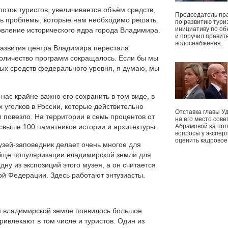
поток туристов, увеличивается объём средств,
Председатель пр
ть проблемы, которые нам необходимо решать.
по развитию тури
инициативу по о
овление исторического ядра города Владимира.
и поручил правит
водоснабжения.
азвития центра Владимира перестала
 количество программ сокращалось. Если бы мы
ых средств федерального уровня, я думаю, мы
ас крайне важно его сохранить в том виде, в
х уголков в России, которые действительно
Отставка главы У
 повезло. На территории в семь процентов от
на его место сове
свыше 100 памятников истории и архитектуры.
Абрамовой за пол
вопросы у экспер
оценить кадрово
зей-заповедник делает очень многое для
обще популяризации владимирской земли для
дну из экспозиций этого музея, а он считается
ой Федерации. Здесь работают энтузиасты.
на владимирской земле появилось большое
ривлекают в том числе и туристов. Один из