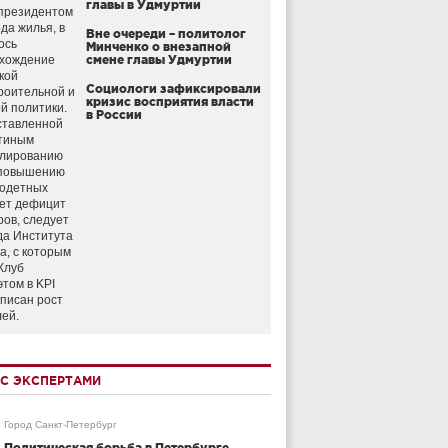
главы в Удмуртии
президентом
да жилья, в
Вне очереди – политолог
ось
Минченко о внезапной
схождение
смене главы Удмуртии
кой
Социологи зафиксировали
роительной и
кризис восприятия власти
й политики.
в России
ставленной
тиным
улированию
 повышению
годетных
ет дефицит
ров, следует
да Института
а, с которым
Клуб
этом в KPI
аписан рост
лей.
С ЭКСПЕРТАМИ
Город Санкт-Петербург
Политическая борьба в Петербурге