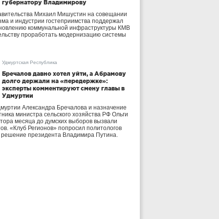
губернатору Владимирову
авительства Михаил Мишустин на совещании
зма и индустрии гостеприимства поддержал
бновлению коммунальной инфраструктуры КМВ
ельству проработать модернизацию системы
Удмуртская Республика
Бречалов давно хотел уйти, а Абрамову
долго держали на «передержке»:
эксперты комментируют смену главы в
Удмуртии
дмуртии Александра Бречалова и назначение
тника министра сельского хозяйства РФ Ольги
тора месяца до думских выборов вызвали
тов. «Клуб Регионов» попросил политологов
е решение президента Владимира Путина.