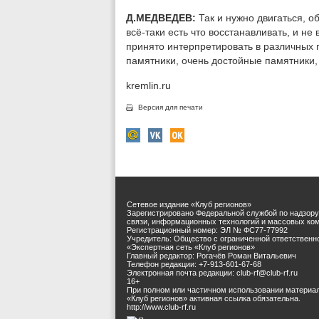
Д.МЕДВЕДЕВ:
Так и нужно двигаться, о
всё-таки есть что восстанавливать, и не
принято интерпретировать в различных п
памятники, очень достойные памятники,
kremlin.ru
Версия для печати
Сетевое издание «Клуб регионов»
Зарегистрировано Федеральной службой по надзору
связи, информационных технологий и массовых ко
Регистрационный номер: ЭЛ № ФС77-77992
Учредитель: Общество с ограниченной ответственн
«Экспертная сеть «Клуб регионов»
Главный редактор: Рогачёв Роман Витальевич
Телефон редакции: +7-913-601-67-68
Электронная почта редакции: club-rf@club-rf.ru
16+
При полном или частичном использовании материа
«Клуб регионов» активная ссылка обязательна.
http://www.club-rf.ru