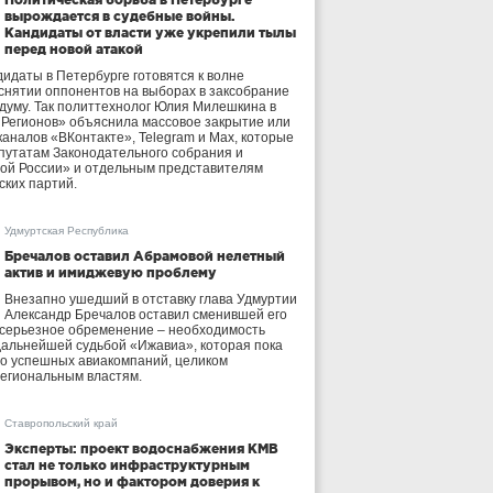
вырождается в судебные войны.
Кандидаты от власти уже укрепили тылы
перед новой атакой
идаты в Петербурге готовятся к волне
 снятии оппонентов на выборах в заксобрание
осдуму. Так политтехнолог Юлия Милешкина в
 Регионов» объяснила массовое закрытие или
аналов «ВКонтакте», Telegram и Max, которые
утатам Законодательного собрания и
ой России» и отдельным представителям
ских партий.
Удмуртская Республика
Бречалов оставил Абрамовой нелетный
актив и имиджевую проблему
Внезапно ушедший в отставку глава Удмуртии
Александр Бречалов оставил сменившей его
 серьезное обременение – необходимость
дальнейшей судьбой «Ижавиа», которая пока
ло успешных авиакомпаний, целиком
егиональным властям.
Ставропольский край
Эксперты: проект водоснабжения КМВ
стал не только инфраструктурным
прорывом, но и фактором доверия к