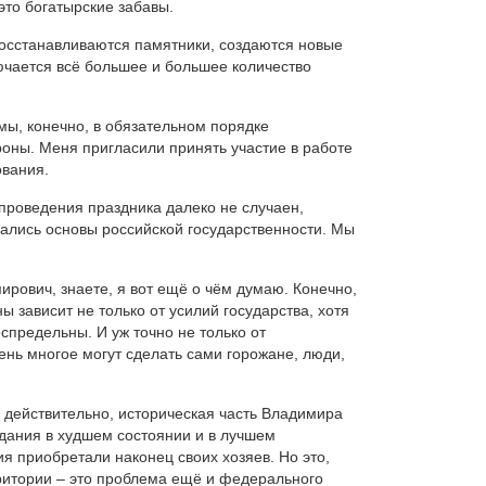
 это богатырские забавы.
осстанавливаются памятники, создаются новые
ючается всё большее и большее количество
мы, конечно, в обязательном порядке
оны. Меня пригласили принять участие в работе
ования.
проведения праздника далеко не случаен,
вались основы российской государственности. Мы
рович, знаете, я вот ещё о чём думаю. Конечно,
ы зависит не только от усилий государства, хотя
еспредельны. И уж точно не только от
нь многое могут сделать сами горожане, люди,
: действительно, историческая часть Владимира
здания в худшем состоянии и в лучшем
ия приобретали наконец своих хозяев. Но это,
ритории – это проблема ещё и федерального