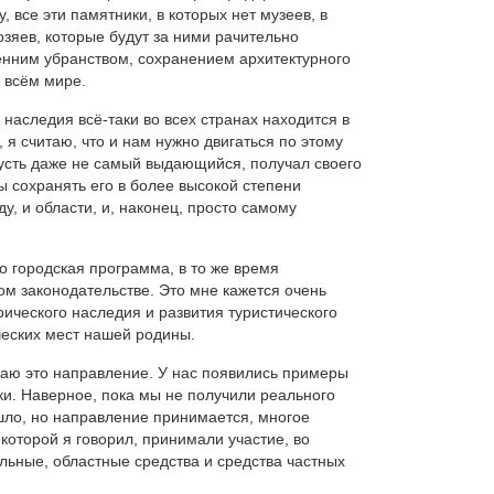
, все эти памятники, в которых нет музеев, в
зяев, которые будут за ними рачительно
ренним убранством, сохранением архитектурного
о всём мире.
 наследия всё-таки во всех странах находится в
 я считаю, что и нам нужно двигаться по этому
пусть даже не самый выдающийся, получал своего
ы сохранять его в более высокой степени
, и области, и, наконец, просто самому
то городская программа, в то же время
м законодательстве. Это мне кажется очень
ического наследия и развития туристического
ческих мест нашей родины.
ю это направление. У нас появились примеры
ки. Наверное, пока мы не получили реального
шло, но направление принимается, многое
 которой я говорил, принимали участие, во
ьные, областные средства и средства частных