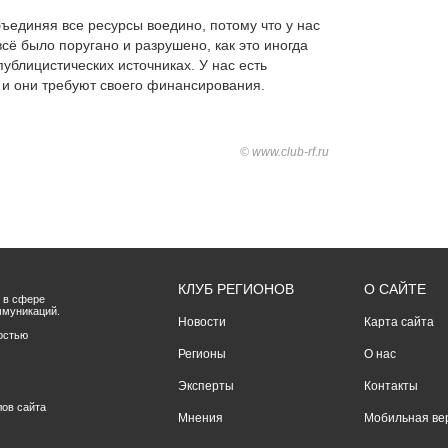
бъединяя все ресурсы воедино, потому что у нас
 всё было поругано и разрушено, как это иногда
ублицистических источниках. У нас есть
 и они требуют своего финансирования.
© www.club-rf.ru
КЛУБ РЕГИОНОВ
О САЙТЕ
 в сфере
ммуникаций.
Новости
Карта сайта
остью
Регионы
О нас
Эксперты
Контакты
лов сайта
Мнения
Мобильная ве