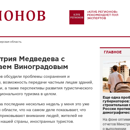
«КЛУБ РЕГИОНОВ»
РЕКОМЕНДУЕТ ПУЛ
ЭКСПЕРТОВ
ирская область
ГЛАВНОЕ
трия Медведева с
аем Виноградовым
в обсудили проблемы сохранения и
, возможность передачи частным лицам зданий,
 а также перспективы развития туристического
ионального туризма в целом.
Еще одна про
губернаторов:
а последние несколько недель у меня это уже
строительная 
России проти
области, что на самом деле показывает, что
демографичес
е приковывают внимание людей, жителей не
На фоне оптими
 нашей страны, иностранных туристов.
отчетов Минстр
о выполнении