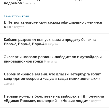
водоемов
6 августа
Камчатский край
В Петропавловске-Камчатском официально сменился
мэр
6 августа
Кабмин разрешил выпуск, ввоз и продажу бензина
Евро-2, Евро-3, Евро-4
6 августа
Эксперты назвали регионы-победители и аутсайдеры
инновационной гонки
6 августа
Сергей Миронов заявил, что власти Петербурга топят
кандидатов-эсеров и «за уши тащат неких зеленых»
5
августа
Первый номер в бюллетене на выборах в ГД получила
«Единая Россия», последний – «Новые люди»
5 августа