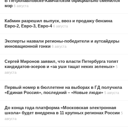
В Петропавловске-Камчатском официально сменился
мэр
6 августа
Кабмин разрешил выпуск, ввоз и продажу бензина
Евро-2, Евро-3, Евро-4
6 августа
Эксперты назвали регионы-победители и аутсайдеры
инновационной гонки
6 августа
Сергей Миронов заявил, что власти Петербурга топят
кандидатов-эсеров и «за уши тащат неких зеленых»
5
августа
Первый номер в бюллетене на выборах в ГД получила
«Единая Россия», последний – «Новые люди»
5 августа
До конца года платформа «Московская электронная
школа» будет внедрена в 11 крупных регионах России
5
августа