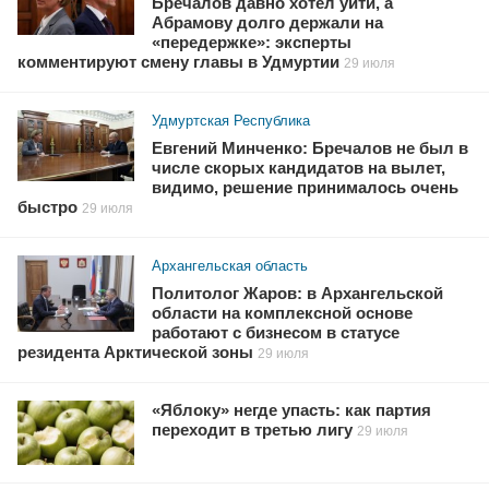
Бречалов давно хотел уйти, а
Абрамову долго держали на
«передержке»: эксперты
комментируют смену главы в Удмуртии
29 июля
Удмуртская Республика
Евгений Минченко: Бречалов не был в
числе скорых кандидатов на вылет,
видимо, решение принималось очень
быстро
29 июля
Архангельская область
Политолог Жаров: в Архангельской
области на комплексной основе
работают с бизнесом в статусе
резидента Арктической зоны
29 июля
«Яблоку» негде упасть: как партия
переходит в третью лигу
29 июля