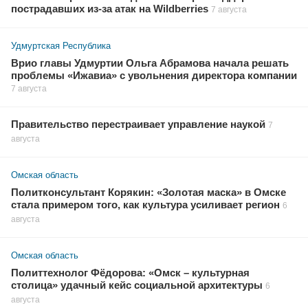
пострадавших из-за атак на Wildberries
7 августа
Удмуртская Республика
Врио главы Удмуртии Ольга Абрамова начала решать
проблемы «Ижавиа» с увольнения директора компании
7 августа
Правительство перестраивает управление наукой
7
августа
Омская область
Политконсультант Корякин: «Золотая маска» в Омске
стала примером того, как культура усиливает регион
6
августа
Омская область
Политтехнолог Фёдорова: «Омск – культурная
столица» удачный кейс социальной архитектуры
6
августа