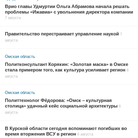
Врио главы Удмуртии Ольга Абрамова начала решать
проблемы «Ижавиа» с увольнения директора компании
7 августа
Правительство перестраивает управление наукой
7
августа
Омская область
Политконсультант Корякин: «Золотая маска» в Омске
стала примером того, как культура усиливает регион
6
августа
Омская область
Политтехнолог Фёдорова: «Омск – культурная
столица» удачный кейс социальной архитектуры
6
августа
В Курской области сегодня вспоминают погибших во
время вторжения ВСУ в регион
6 августа