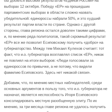
бы добился высоких результатов «Единой России» на
выборах 12 октября. Победу «ЕР» на прошедших
парламентских выборах в области сложно назвать
убедительной: единороссы набрали 50%, и это худший
результат партии власти по стране. Однако с другой
стороны, глава региона остался доволен такими цифрами,
и, по мнению ряда политологов, такой скромный результат
«ЕР» все же позволит Есиповскому получить «добро» на
губернаторство. Между тем Михаил Кулехов считает: тот
факт, что и.о. губернатора возглавлял список «ЕР», никак
не повлиял на итоги выборов: «Люди голосовали за
единороссов по привычке, а не потому, что видели
фамилию Есиповского. Здесь нет никакой связи».
Добавим, что, по мнению местных наблюдателей, среди
основных аргументов в пользу того, что и.о. губернатора не
назначат, является неспособность Игоря Есиповского
консолидировать местную разобщенную элиту. По их
мнению, за три месяца главе региона не удалось получить