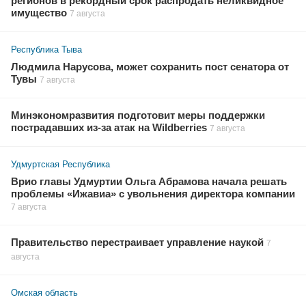
регионов в рекордный срок распродать неликвидное
имущество
7 августа
Республика Тыва
Людмила Нарусова, может сохранить пост сенатора от
Тувы
7 августа
Минэкономразвития подготовит меры поддержки
пострадавших из-за атак на Wildberries
7 августа
Удмуртская Республика
Врио главы Удмуртии Ольга Абрамова начала решать
проблемы «Ижавиа» с увольнения директора компании
7 августа
Правительство перестраивает управление наукой
7
августа
Омская область