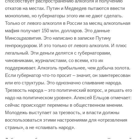
способствует распространению алкоголя и получению
откатов на местах. Путин и Медведев пытаются ввести
монополию, но губернаторы этого им не дают сделать.
Только от левого алкоголя в России за месяц алкогольная
мафия получает 150 млн. долларов. Это данные
Минсоцразвития. Это написано в записке Путину
генпрокурором. И это только от левого алкоголя. И плюс
легальный. Эти деньги делятся с губернаторами,
чиновниками, журналистами, со всеми, кто их
поддерживает. Алкоголь прибыльнее, чем добыча золота.
Если губернатор что-то просит – значит, он заинтересован
или его структуры. Это однозначно спаивание народа.
Трезвость народа – это политический вопрос, и решать его
надо на политическом уровне». Алексей Ельцов отмечает:
сейчас происходят перемены в общественном мнении.
Молодежь выступает за трезвость, и власти должны
воспользоваться этими настроениями для «отрезвления
страны», а не «спаивать народ».